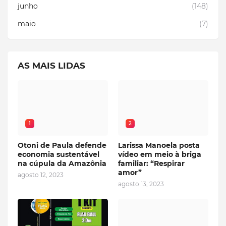
junho
(148)
maio
(7)
AS MAIS LIDAS
1
2
Otoni de Paula defende
Larissa Manoela posta
economia sustentável
vídeo em meio à briga
na cúpula da Amazônia
familiar: “Respirar
amor”
agosto 12, 2023
agosto 13, 2023