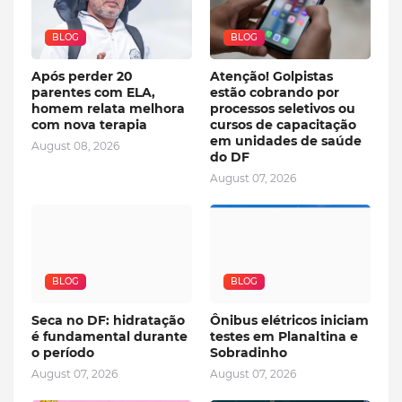
BLOG
BLOG
Após perder 20
Atenção! Golpistas
parentes com ELA,
estão cobrando por
homem relata melhora
processos seletivos ou
com nova terapia
cursos de capacitação
em unidades de saúde
August 08, 2026
do DF
August 07, 2026
BLOG
BLOG
Seca no DF: hidratação
Ônibus elétricos iniciam
é fundamental durante
testes em Planaltina e
o período
Sobradinho
August 07, 2026
August 07, 2026