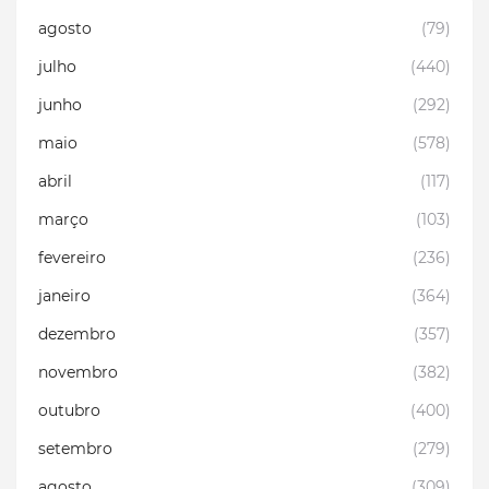
agosto
(79)
julho
(440)
junho
(292)
maio
(578)
abril
(117)
março
(103)
fevereiro
(236)
janeiro
(364)
dezembro
(357)
novembro
(382)
outubro
(400)
setembro
(279)
agosto
(309)