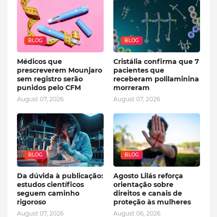
BLOG
BLOG
Médicos que
Cristália confirma que 7
prescreverem Mounjaro
pacientes que
sem registro serão
receberam polilaminina
punidos pelo CFM
morreram
August 07, 2026
August 07, 2026
BLOG
BLOG
Da dúvida à publicação:
Agosto Lilás reforça
estudos científicos
orientação sobre
seguem caminho
direitos e canais de
rigoroso
proteção às mulheres
August 07, 2026
August 06, 2026