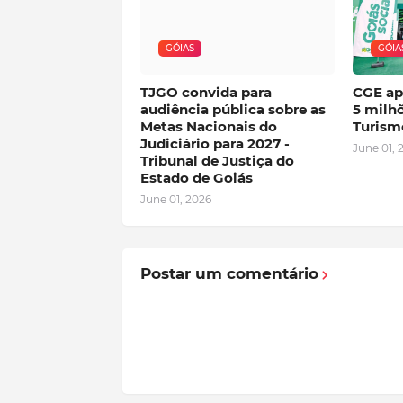
GÓIAS
GÓIA
TJGO convida para
CGE ap
audiência pública sobre as
5 milh
Metas Nacionais do
Turism
Judiciário para 2027 -
June 01, 
Tribunal de Justiça do
Estado de Goiás
June 01, 2026
Postar um comentário