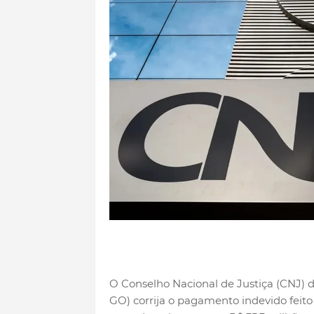
O Conselho Nacional de Justiça (CNJ) d
GO) corrija o pagamento indevido feito