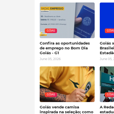
GÓIAS
GÓIA
Confira as oportunidades
Goiás x
de emprego no Bom Dia
Brasile
Goiás - G1
Estadã
June 05, 2026
June 05,
GÓIAS
GÓIA
Goiás vende camisa
A Redaç
inspirada na seleção; como
estadu