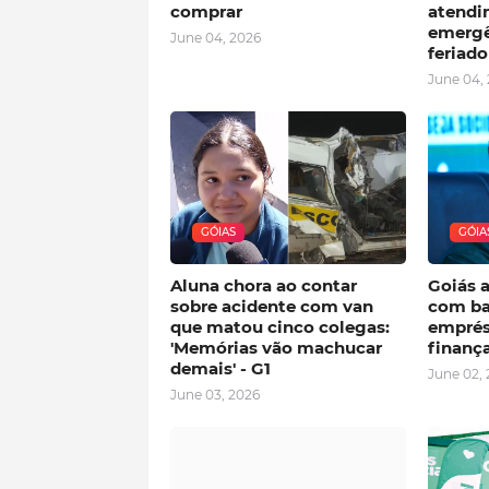
comprar
atendi
emergê
June 04, 2026
feriad
June 04,
GÓIAS
GÓIA
Aluna chora ao contar
Goiás 
sobre acidente com van
com ba
que matou cinco colegas:
emprés
'Memórias vão machucar
finança
demais' - G1
June 02,
June 03, 2026