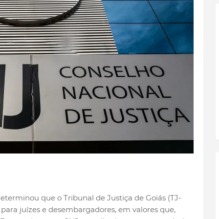
eterminou que o Tribunal de Justiça de Goiás (TJ-
 para juízes e desembargadores, em valores que,