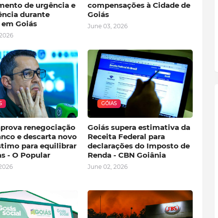
mento de urgência e
compensações à Cidade de
ncia durante
Goiás
o em Goiás
June 03, 2026
 2026
S
GÓIAS
aprova renegociação
Goiás supera estimativa da
nco e descarta novo
Receita Federal para
timo para equilibrar
declarações do Imposto de
s - O Popular
Renda - CBN Goiânia
 2026
June 02, 2026