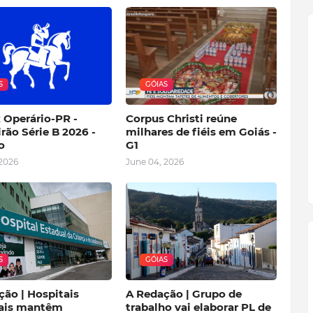
S
GÓIAS
 Operário-PR -
Corpus Christi reúne
irão Série B 2026 -
milhares de fiéis em Goiás -
o
G1
 2026
June 04, 2026
S
GÓIAS
ão | Hospitais
A Redação | Grupo de
ais mantêm
trabalho vai elaborar PL de