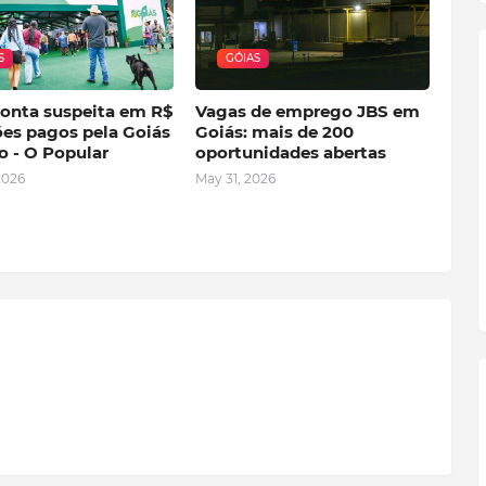
S
GÓIAS
onta suspeita em R$
Vagas de emprego JBS em
ões pagos pela Goiás
Goiás: mais de 200
o - O Popular
oportunidades abertas
2026
May 31, 2026