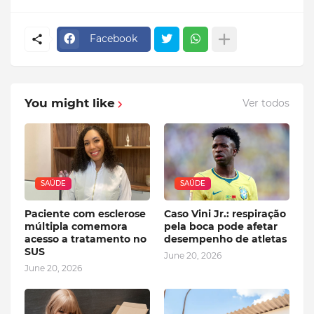
Facebook
You might like
Ver todos
SAÚDE
SAÚDE
Paciente com esclerose
Caso Vini Jr.: respiração
múltipla comemora
pela boca pode afetar
acesso a tratamento no
desempenho de atletas
SUS
June 20, 2026
June 20, 2026