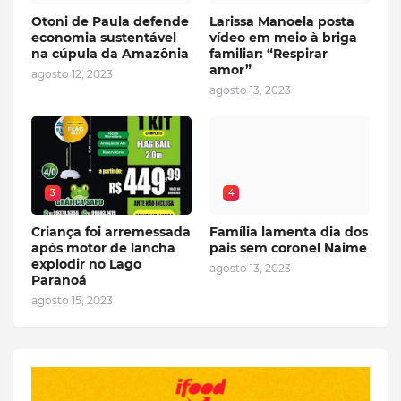
Otoni de Paula defende
Larissa Manoela posta
economia sustentável
vídeo em meio à briga
na cúpula da Amazônia
familiar: “Respirar
amor”
agosto 12, 2023
agosto 13, 2023
3
4
Criança foi arremessada
Família lamenta dia dos
após motor de lancha
pais sem coronel Naime
explodir no Lago
agosto 13, 2023
Paranoá
agosto 15, 2023