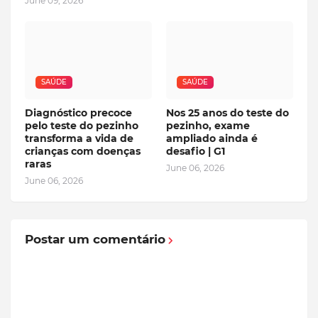
June 09, 2026
SAÚDE
SAÚDE
Diagnóstico precoce
Nos 25 anos do teste do
pelo teste do pezinho
pezinho, exame
transforma a vida de
ampliado ainda é
crianças com doenças
desafio | G1
raras
June 06, 2026
June 06, 2026
Postar um comentário