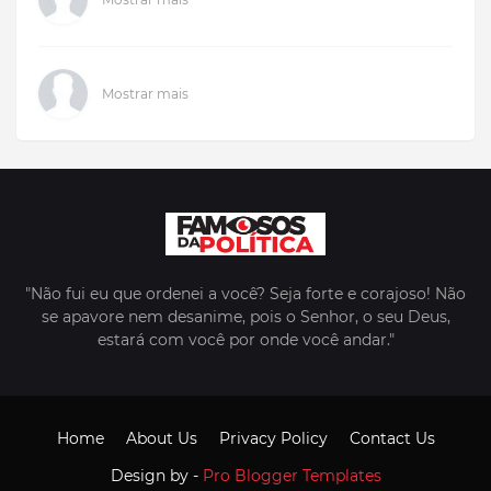
Mostrar mais
"Não fui eu que ordenei a você? Seja forte e corajoso! Não
se apavore nem desanime, pois o Senhor, o seu Deus,
estará com você por onde você andar."
Home
About Us
Privacy Policy
Contact Us
Design by -
Pro Blogger Templates