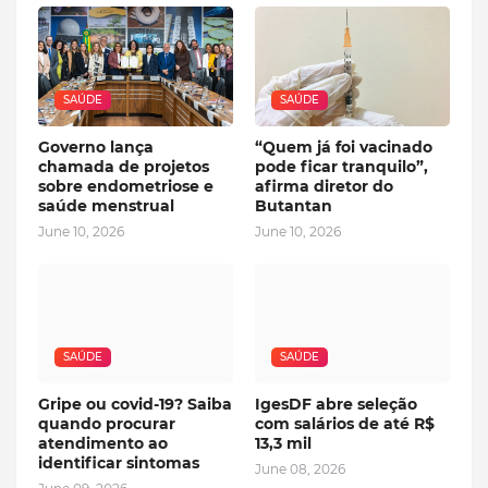
SAÚDE
SAÚDE
Governo lança
“Quem já foi vacinado
chamada de projetos
pode ficar tranquilo”,
sobre endometriose e
afirma diretor do
saúde menstrual
Butantan
June 10, 2026
June 10, 2026
SAÚDE
SAÚDE
Gripe ou covid-19? Saiba
IgesDF abre seleção
quando procurar
com salários de até R$
atendimento ao
13,3 mil
identificar sintomas
June 08, 2026