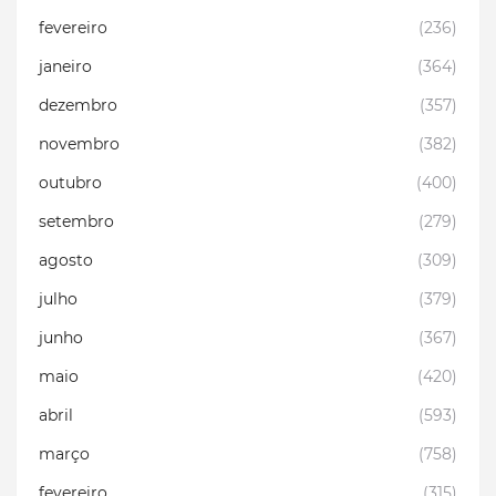
fevereiro
(236)
janeiro
(364)
dezembro
(357)
novembro
(382)
outubro
(400)
setembro
(279)
agosto
(309)
julho
(379)
junho
(367)
maio
(420)
abril
(593)
março
(758)
fevereiro
(315)