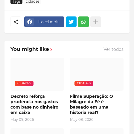
Tags
cidades
Facebook
You might like
Ver todos
CIDADES
CIDADES
Decreto reforça
Filme Superação: O
prudência nos gastos
Milagre da Fé é
com base no dinheiro
baseado em uma
em caixa
história real?
May 09, 2026
May 09, 2026