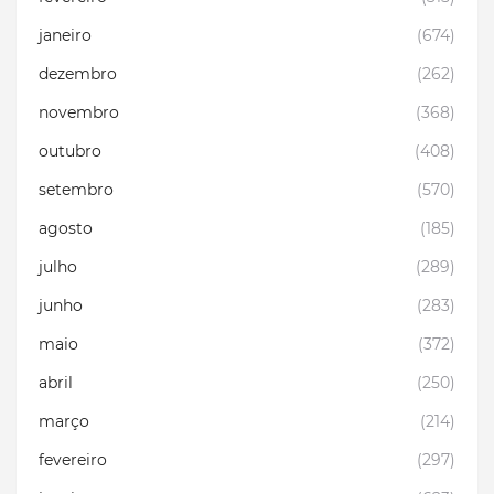
janeiro
(674)
dezembro
(262)
novembro
(368)
outubro
(408)
setembro
(570)
agosto
(185)
julho
(289)
junho
(283)
maio
(372)
abril
(250)
março
(214)
fevereiro
(297)