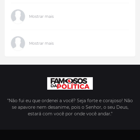
Mostrar mais
Mostrar mais
"Não fui eu que ordenei a você? Seja forte e corajoso! Não
se apavore nem desanime, pois o Senhor, o seu Deus,
estará com você por onde você andar."