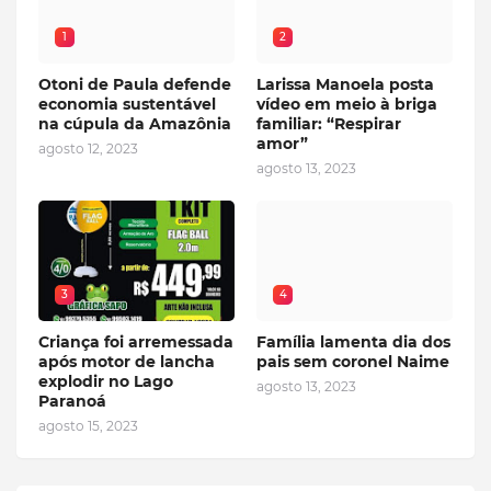
1
2
Otoni de Paula defende
Larissa Manoela posta
economia sustentável
vídeo em meio à briga
na cúpula da Amazônia
familiar: “Respirar
amor”
agosto 12, 2023
agosto 13, 2023
3
4
Criança foi arremessada
Família lamenta dia dos
após motor de lancha
pais sem coronel Naime
explodir no Lago
agosto 13, 2023
Paranoá
agosto 15, 2023