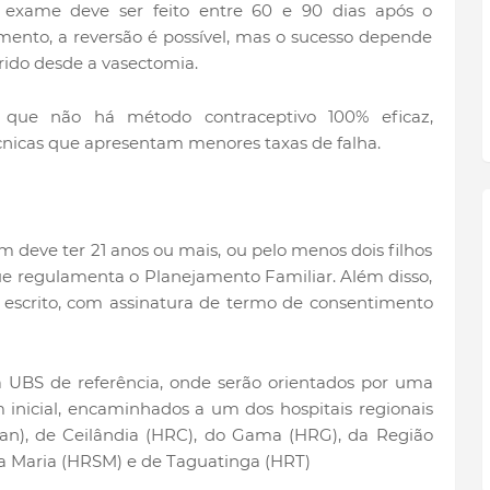
 exame deve ser feito entre 60 e 90 dias após o
nto, a reversão é possível, mas o sucesso depende
rido desde a vasectomia.
 que não há método contraceptivo 100% eficaz,
́cnicas que apresentam menores taxas de falha.
em deve ter 21 anos ou mais, ou pelo menos dois filhos
que regulamenta o Planejamento Familiar. Além disso,
or escrito, com assinatura de termo de consentimento
 UBS de referência, onde serão orientados por uma
em inicial, encaminhados a um dos hospitais regionais
an), de Ceilândia (HRC), do Gama (HRG), da Região
ta Maria (HRSM) e de Taguatinga (HRT)