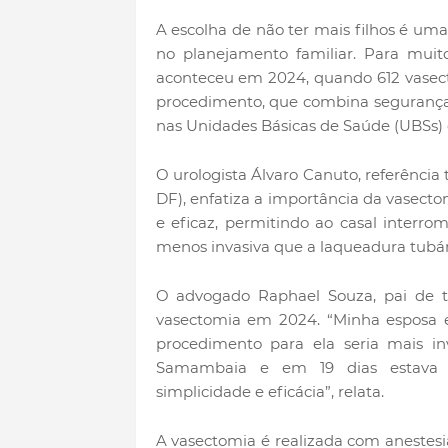
A escolha de não ter mais filhos é um
no planejamento familiar. Para muito
aconteceu em 2024, quando 612 vasecto
procedimento, que combina segurança, e
nas Unidades Básicas de Saúde (UBSs) 
O urologista Álvaro Canuto, referência t
DF), enfatiza a importância da vasecto
e eficaz, permitindo ao casal interro
menos invasiva que a laqueadura tubári
O advogado Raphael Souza, pai de tre
vasectomia em 2024. “Minha esposa e 
procedimento para ela seria mais inv
Samambaia e em 19 dias estava q
simplicidade e eficácia”, relata.
A vasectomia é realizada com anestesia