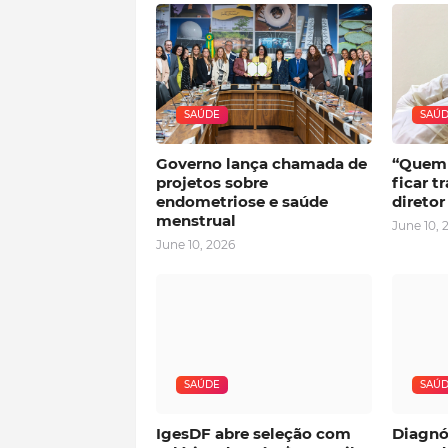
SAÚDE
SAÚ
Governo lança chamada de
“Quem 
projetos sobre
ficar t
endometriose e saúde
direto
menstrual
June 10, 
June 10, 2026
SAÚDE
SAÚ
IgesDF abre seleção com
Diagnó