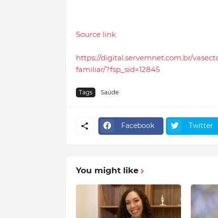
Source link
https://digital.servemnet.com.br/vase
familiar/?fsp_sid=12845
Tags
Saúde
Facebook
Twitter
You might like