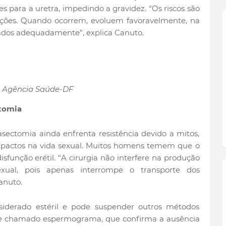
es para a uretra, impedindo a gravidez. “Os riscos são
̧ões. Quando ocorrem, evoluem favoravelmente, na
tados adequadamente”, explica Canuto.
- Agência Saúde-DF
ctomia
sectomia ainda enfrenta resistência devido a mitos,
mpactos na vida sexual. Muitos homens temem que o
unção erétil. “A cirurgia não interfere na produção
al, pois apenas interrompe o transporte dos
anuto.
onsiderado estéril e pode suspender outros métodos
me chamado espermograma, que confirma a ausência