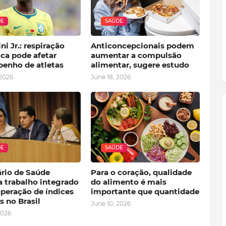
DE
SAÚDE
ni Jr.: respiração
Anticoncepcionais podem
ca pode afetar
aumentar a compulsão
enho de atletas
alimentar, sugere estudo
 2026
June 18, 2026
DE
SAÚDE
ário de Saúde
Para o coração, qualidade
a trabalho integrado
do alimento é mais
uperação de índices
importante que quantidade
s no Brasil
June 10, 2026
2026