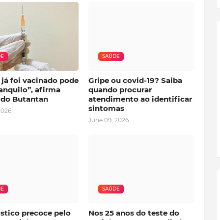
DE
SAÚDE
já foi vacinado pode
Gripe ou covid-19? Saiba
ranquilo”, afirma
quando procurar
r do Butantan
atendimento ao identificar
sintomas
2026
June 09, 2026
DE
SAÚDE
stico precoce pelo
Nos 25 anos do teste do