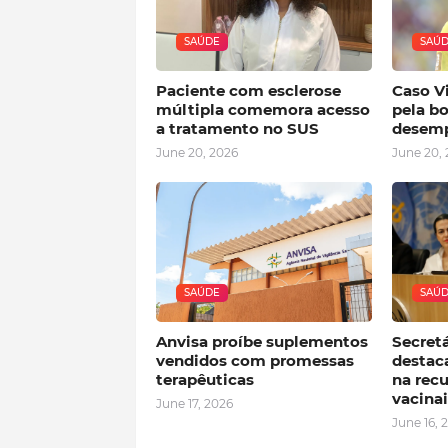
SAÚDE
SAÚ
Paciente com esclerose
Caso Vi
múltipla comemora acesso
pela bo
a tratamento no SUS
desemp
June 20, 2026
June 20,
SAÚDE
SAÚ
Anvisa proíbe suplementos
Secret
vendidos com promessas
destac
terapêuticas
na rec
vacinai
June 17, 2026
June 16, 