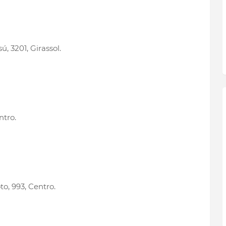
 3201, Girassol.
ntro.
o, 993, Centro.