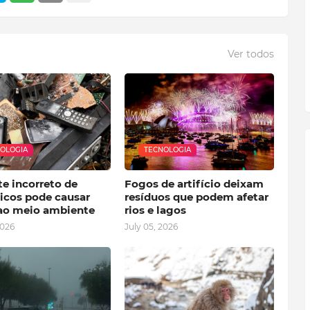
Ver todos
OLOGIA
TECNOLOGIA
e incorreto de
Fogos de artifício deixam
nicos pode causar
resíduos que podem afetar
ao meio ambiente
rios e lagos
2026
July 05, 2026