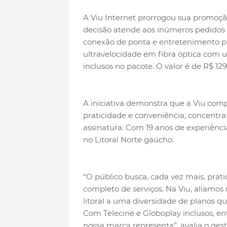
A Viu Internet prorrogou sua promoção
decisão atende aos inúmeros pedidos
conexão de ponta e entretenimento p
ultravelocidade em fibra óptica com u
inclusos no pacote. O valor é de R$ 12
A iniciativa demonstra que a Viu comp
praticidade e conveniência, concentra
assinatura. Com 19 anos de experiênci
no Litoral Norte gaúcho.
“O público busca, cada vez mais, prat
completo de serviços. Na Viu, aliamos
litoral a uma diversidade de planos 
Com Telecine e Globoplay inclusos, e
nossa marca representa”, avalia o ges