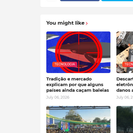
You might like
TECNOLOGIA
TECN
Tradição e mercado
Descart
explicam por que alguns
eletrô
países ainda caçam baleias
danos 
July 06, 2026
July 06, 