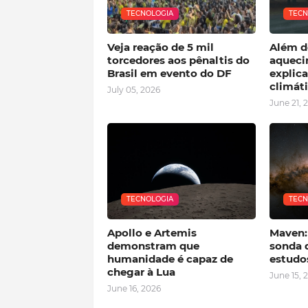
TECNOLOGIA
TECN
Veja reação de 5 mil
Além do
torcedores aos pênaltis do
aqueci
Brasil em evento do DF
explic
climát
July 05, 2026
June 21, 
TECNOLOGIA
TECN
Apollo e Artemis
Maven:
demonstram que
sonda 
humanidade é capaz de
estudo
chegar à Lua
June 15, 
June 16, 2026