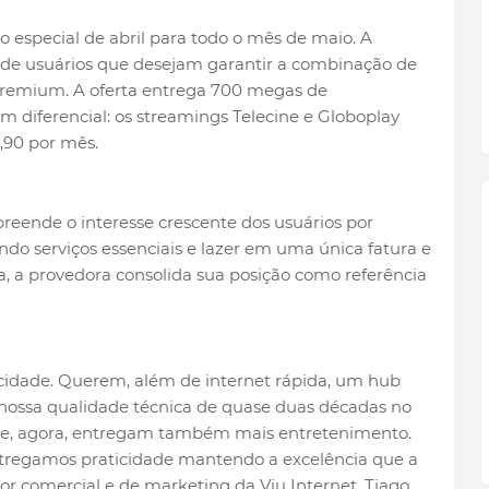
 especial de abril para todo o mês de maio. A
 de usuários que desejam garantir a combinação de
remium. A oferta entrega 700 megas de
m diferencial: os streamings Telecine e Globoplay
9,90 por mês.
reende o interesse crescente dos usuários por
ndo serviços essenciais e lazer em uma única fatura e
a, a provedora consolida sua posição como referência
icidade. Querem, além de internet rápida, um hub
 nossa qualidade técnica de quase duas décadas no
que, agora, entregam também mais entretenimento.
ntregamos praticidade mantendo a excelência que a
tor comercial e de marketing da Viu Internet, Tiago