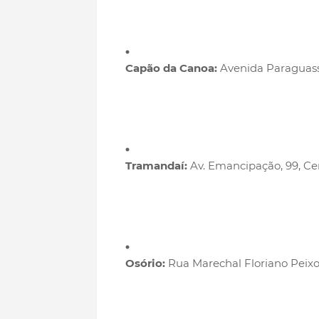
Capão da Canoa:
Avenida Paraguassú,
Tramandaí:
Av. Emancipação, 99, Ce
Osório:
Rua Marechal Floriano Peixot