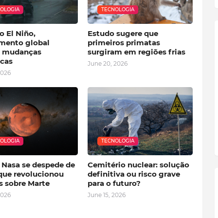
OLOGIA
TECNOLOGIA
 El Niño,
Estudo sugere que
mento global
primeiros primatas
a mudanças
surgiram em regiões frias
icas
June 20, 2026
2026
OLOGIA
TECNOLOGIA
 Nasa se despede de
Cemitério nuclear: solução
que revolucionou
definitiva ou risco grave
s sobre Marte
para o futuro?
2026
June 15, 2026