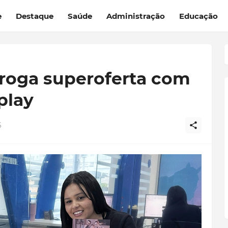
e
Destaque
Saúde
Administração
Educação
rroga superoferta com
play
6