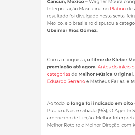
Cancún, México –
Wagner Moura conqui
Interpretação Masculina no
Platino
des
resultado foi divulgado nesta sexta-fei
México, e o brasileiro disputou a categ
Ubeimar Ríos Gómez.
Com a conquista,
o filme de Kleber M
premiação até agora
.
Antes do início o
categorias
de
Melhor Música Original
Eduardo Serrano
e Matheus Farias; e
M
Ao todo,
o longa foi indicado em oito
Público. Neste sábado (9/5),
O Agente S
americano de Ficção, Melhor Interpreta
Melhor Roteiro e Melhor Direção, com 