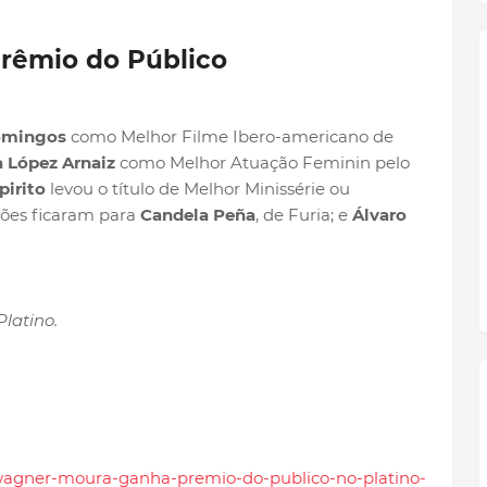
rêmio do Público
omingos
como Melhor Filme Ibero-americano de
a López Arnaiz
como Melhor Atuação Feminin pelo
irito
levou o título de Melhor Minissérie ou
ções ficaram para
Candela Peña
, de Furia; e
Álvaro
Platino.
/wagner-moura-ganha-premio-do-publico-no-platino-