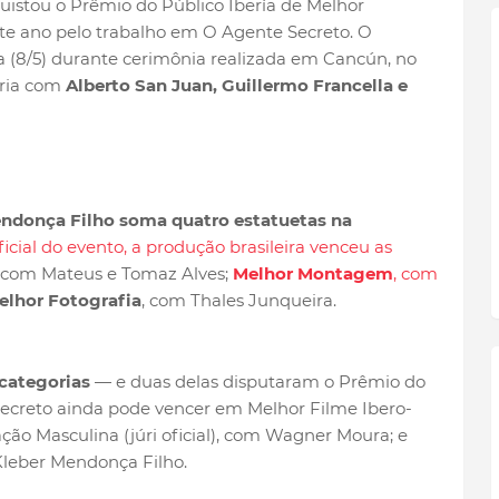
stou o Prêmio do Público Ibería de Melhor
te ano pelo trabalho em O Agente Secreto.
O
ra (8/5) durante cerimônia realizada em Cancún, no
oria com
Alberto San Juan, Guillermo Francella e
endonça Filho soma quatro estatuetas na
ficial do evento, a produção brasileira venceu as
, com Mateus e Tomaz Alves;
Melhor Montagem
, com
elhor Fotografia
, com Thales Junqueira.
 categorias
— e duas delas disputaram o Prêmio do
ecreto ainda pode vencer em Melhor Filme Ibero-
ção Masculina (júri oficial), com Wagner Moura; e
Kleber Mendonça Filho.