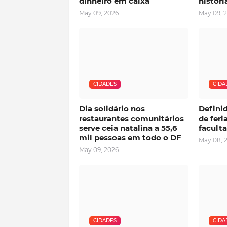
dinheiro em caixa
históri
May 09, 2026
May 09, 
CIDADES
CIDA
Dia solidário nos
Defini
restaurantes comunitários
de feri
serve ceia natalina a 55,6
facult
mil pessoas em todo o DF
May 08, 
May 09, 2026
CIDADES
CIDA