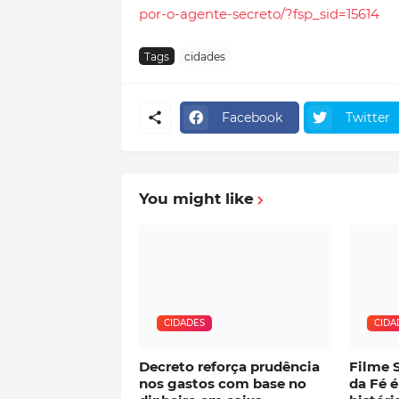
por-o-agente-secreto/?fsp_sid=15614
Tags
cidades
Facebook
Twitter
You might like
CIDADES
CIDA
Decreto reforça prudência
Filme 
nos gastos com base no
da Fé 