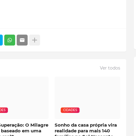
Ver todos
DES
CIDADES
Superação: O Milagre
Sonho da casa própria vira
é baseado em uma
realidade para mais 140