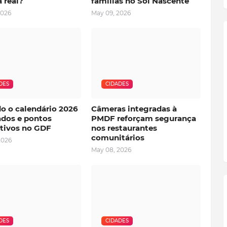
a real?
famílias no Sol Nascente
2026
May 09, 2026
DES
CIDADES
do o calendário 2026
Câmeras integradas à
ados e pontos
PMDF reforçam segurança
ativos no GDF
nos restaurantes
comunitários
2026
May 08, 2026
DES
CIDADES