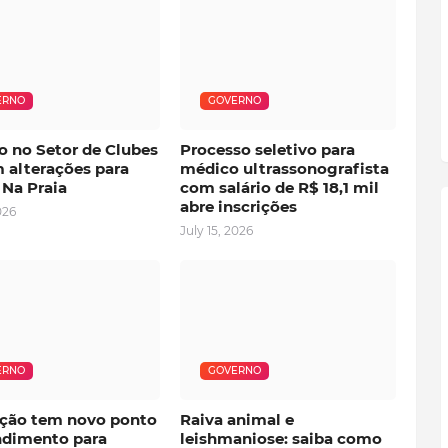
ERNO
GOVERNO
o no Setor de Clubes
Processo seletivo para
 alterações para
médico ultrassonografista
 Na Praia
com salário de R$ 18,1 mil
abre inscrições
026
July 15, 2026
ERNO
GOVERNO
ção tem novo ponto
Raiva animal e
ndimento para
leishmaniose: saiba como