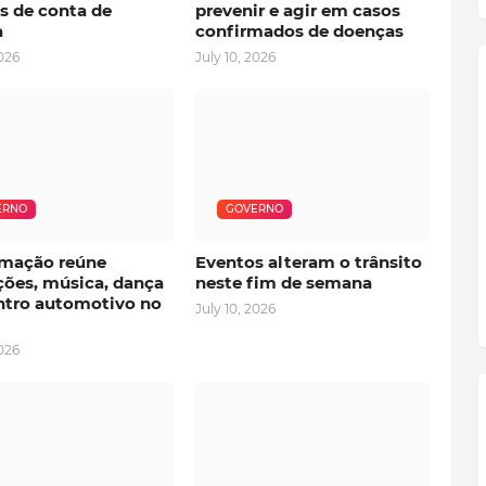
s de conta de
prevenir e agir em casos
a
confirmados de doenças
2026
July 10, 2026
ERNO
GOVERNO
mação reúne
Eventos alteram o trânsito
ções, música, dança
neste fim de semana
ntro automotivo no
July 10, 2026
2026