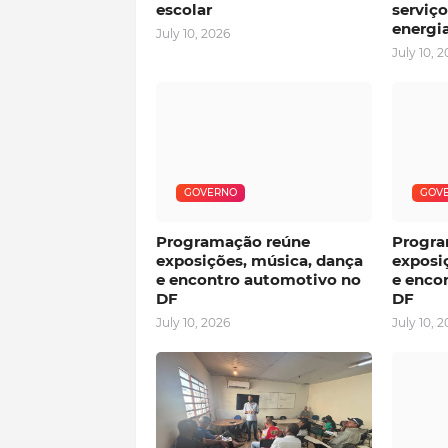
escolar
serviço
energi
July 10, 2026
July 10, 
GOVERNO
GOV
Programação reúne
Progra
exposições, música, dança
exposi
e encontro automotivo no
e enco
DF
DF
July 10, 2026
July 10, 