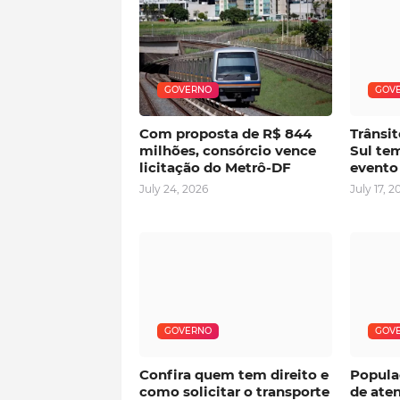
GOVERNO
GOV
Com proposta de R$ 844
Trânsit
milhões, consórcio vence
Sul tem
licitação do Metrô-DF
evento
July 24, 2026
July 17, 2
GOVERNO
GOV
Confira quem tem direito e
Popula
como solicitar o transporte
de ate