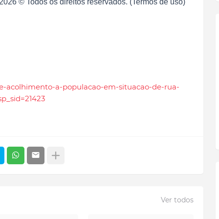
© Todos os direitos reservados. (Termos de uso)
-de-acolhimento-a-populacao-em-situacao-de-rua-
sp_sid=21423
Ver todos