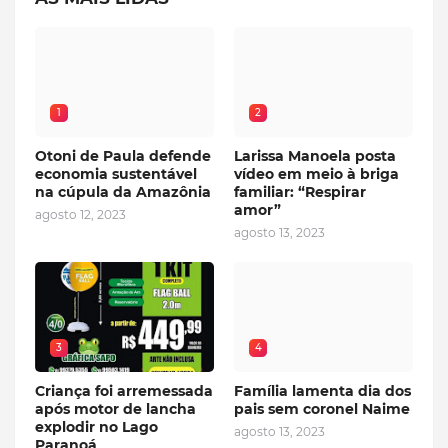
1
2
Otoni de Paula defende
Larissa Manoela posta
economia sustentável
vídeo em meio à briga
na cúpula da Amazônia
familiar: “Respirar
amor”
agosto 12, 2023
agosto 13, 2023
3
4
Criança foi arremessada
Família lamenta dia dos
após motor de lancha
pais sem coronel Naime
explodir no Lago
agosto 13, 2023
Paranoá