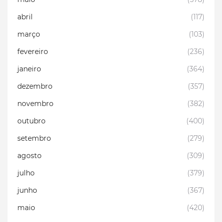
abril
(117)
março
(103)
fevereiro
(236)
janeiro
(364)
dezembro
(357)
novembro
(382)
outubro
(400)
setembro
(279)
agosto
(309)
julho
(379)
junho
(367)
maio
(420)