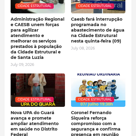
CIDADE ESTRUTURAL
CIDADE ESTRUTURAL
Administração Regional
Caesb fará interrupção
e CAESB unem forças
programada no
para agilizar
abastecimento de água
atendimento e
na Cidade Estrutural
melhorar os serviços
nesta quinta-feira (09)
prestados à população
July 08, 2026
da Cidade Estrutural e
de Santa Luzia
July 09, 2026
CIDADE ESTRUTURAL
CIDADE ESTRUTURAL
Nova UPA do Guará
Coronel Fernando
avança e promete
Siqueira reforça
ampliar atendimento
compromisso com a
em saúde no Distrito
segurança e confirma
Federal
presença em reunião