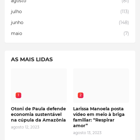
agosto
(81)
julho
(113)
junho
(148)
maio
(7)
AS MAIS LIDAS
1
2
Otoni de Paula defende
Larissa Manoela posta
economia sustentável
vídeo em meio à briga
na cúpula da Amazônia
familiar: “Respirar
amor”
agosto 12, 2023
agosto 13, 2023