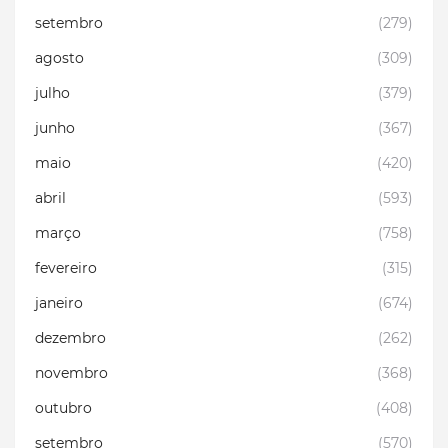
setembro
(279)
agosto
(309)
julho
(379)
junho
(367)
maio
(420)
abril
(593)
março
(758)
fevereiro
(315)
janeiro
(674)
dezembro
(262)
novembro
(368)
outubro
(408)
setembro
(570)