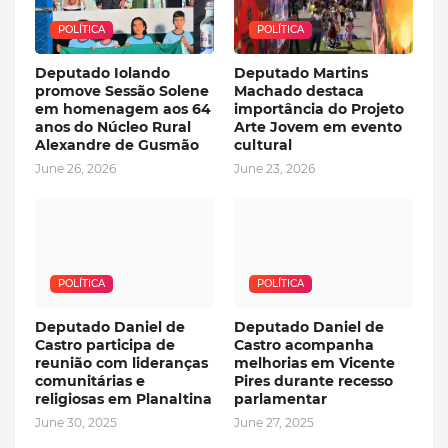
POLÍTICA
POLÍTICA
Deputado Iolando
Deputado Martins
promove Sessão Solene
Machado destaca
em homenagem aos 64
importância do Projeto
anos do Núcleo Rural
Arte Jovem em evento
Alexandre de Gusmão
cultural
June 26, 2026
June 23, 2026
POLÍTICA
POLÍTICA
Deputado Daniel de
Deputado Daniel de
Castro participa de
Castro acompanha
reunião com lideranças
melhorias em Vicente
comunitárias e
Pires durante recesso
religiosas em Planaltina
parlamentar
June 30, 2025
June 27, 2025