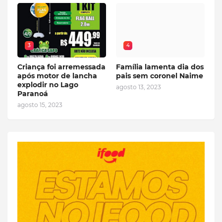
3
4
Criança foi arremessada
Família lamenta dia dos
após motor de lancha
pais sem coronel Naime
explodir no Lago
agosto 13, 2023
Paranoá
agosto 15, 2023