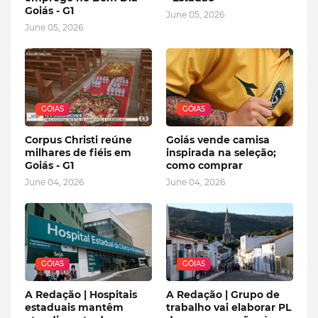
Goiás - G1
June 05, 2026
June 05, 2026
GÓIAS
GÓIAS
Corpus Christi reúne
Goiás vende camisa
milhares de fiéis em
inspirada na seleção;
Goiás - G1
como comprar
June 04, 2026
June 04, 2026
GÓIAS
GÓIAS
A Redação | Hospitais
A Redação | Grupo de
estaduais mantêm
trabalho vai elaborar PL