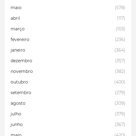
maio
(578)
abril
(117)
março
(103)
fevereiro
(236)
janeiro
(364)
dezembro
(357)
novembro
(382)
outubro
(400)
setembro
(279)
agosto
(309)
julho
(379)
junho
(367)
maio
(420)