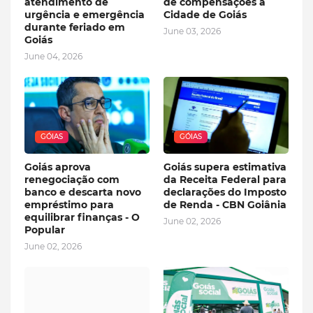
atendimento de
de compensações à
urgência e emergência
Cidade de Goiás
durante feriado em
June 03, 2026
Goiás
June 04, 2026
GÓIAS
GÓIAS
Goiás aprova
Goiás supera estimativa
renegociação com
da Receita Federal para
banco e descarta novo
declarações do Imposto
empréstimo para
de Renda - CBN Goiânia
equilibrar finanças - O
June 02, 2026
Popular
June 02, 2026