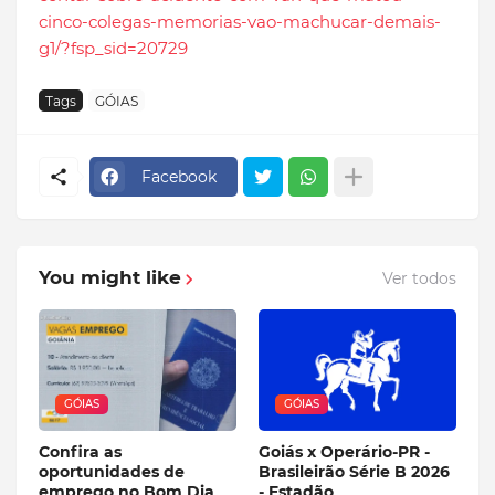
cinco-colegas-memorias-vao-machucar-demais-
g1/?fsp_sid=20729
Tags
GÓIAS
Facebook
You might like
Ver todos
GÓIAS
GÓIAS
Confira as
Goiás x Operário-PR -
oportunidades de
Brasileirão Série B 2026
emprego no Bom Dia
- Estadão