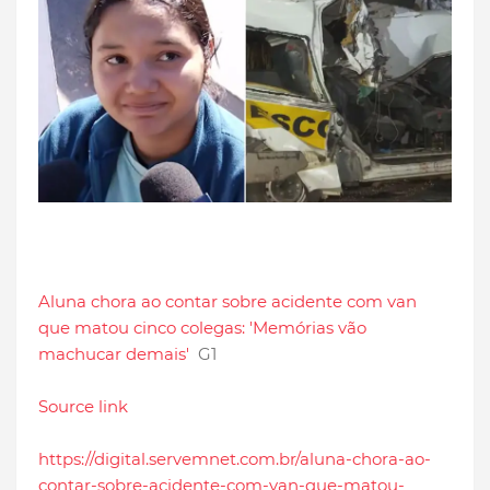
Aluna chora ao contar sobre acidente com van
que matou cinco colegas: 'Memórias vão
machucar demais'
G1
Source link
https://digital.servemnet.com.br/aluna-chora-ao-
contar-sobre-acidente-com-van-que-matou-