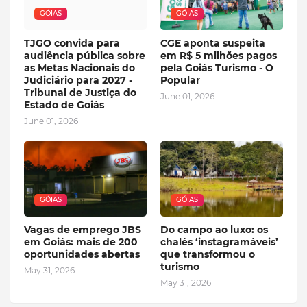
GÓIAS
GÓIAS
TJGO convida para
CGE aponta suspeita
audiência pública sobre
em R$ 5 milhões pagos
as Metas Nacionais do
pela Goiás Turismo - O
Judiciário para 2027 -
Popular
Tribunal de Justiça do
June 01, 2026
Estado de Goiás
June 01, 2026
GÓIAS
GÓIAS
Vagas de emprego JBS
Do campo ao luxo: os
em Goiás: mais de 200
chalés ‘instagramáveis’
oportunidades abertas
que transformou o
turismo
May 31, 2026
May 31, 2026