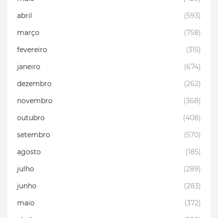
abril
(593)
março
(758)
fevereiro
(315)
janeiro
(674)
dezembro
(262)
novembro
(368)
outubro
(408)
setembro
(570)
agosto
(185)
julho
(289)
junho
(283)
maio
(372)