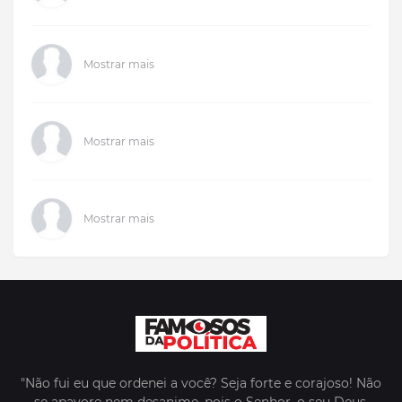
Mostrar mais
Mostrar mais
Mostrar mais
"Não fui eu que ordenei a você? Seja forte e corajoso! Não
se apavore nem desanime, pois o Senhor, o seu Deus,