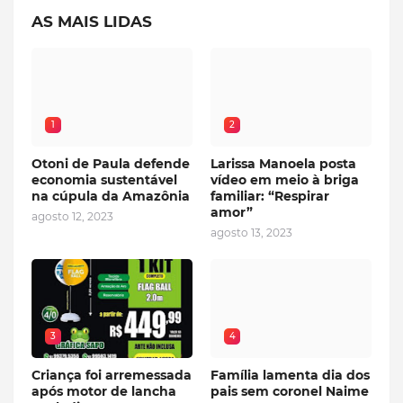
AS MAIS LIDAS
1
2
Otoni de Paula defende
Larissa Manoela posta
economia sustentável
vídeo em meio à briga
na cúpula da Amazônia
familiar: “Respirar
amor”
agosto 12, 2023
agosto 13, 2023
3
4
Criança foi arremessada
Família lamenta dia dos
após motor de lancha
pais sem coronel Naime