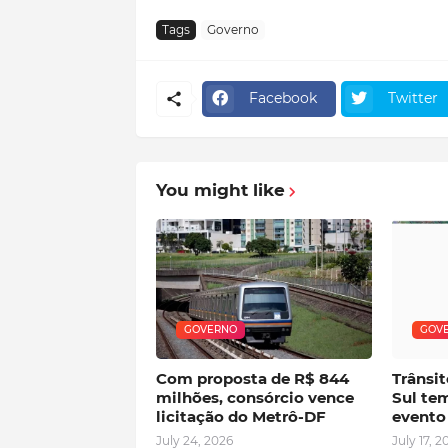
Tags
Governo
Facebook
Twitter
You might like
GOVERNO
GOV
Com proposta de R$ 844
Trânsit
milhões, consórcio vence
Sul tem
licitação do Metrô-DF
evento
July 24, 2026
July 17, 2