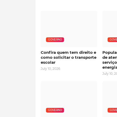
GOVERNO
GOV
Confira quem tem direito e
Popula
como solicitar o transporte
de ate
escolar
serviço
energi
July 10, 2026
July 10, 
GOVERNO
GOV