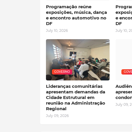
Programação reúne
Progra
exposições, música, dança
exposi
e encontro automotivo no
e enco
DF
DF
July 10, 2026
July 10, 
GOVERNO
GOV
Lideranças comunitárias
Audiênc
apresentam demandas da
aprese
Cidade Estrutural em
condom
reunião na Administração
July 09, 
Regional
July 09, 2026