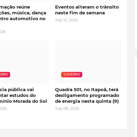
mação reúne
Eventos alteram o trânsito
ções, música, dança
neste fim de semana
ntro automotivo no
July 10, 2026
2026
ERNO
GOVERNO
ia pública vai
Quadra 501, no Itapoã, terá
ntar estudos do
desligamento programado
ínio Morada do Sol
de energia nesta quinta (9)
2026
July 08, 2026