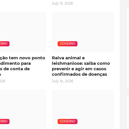
July 15, 2026
ERNO
GOVERNO
ção tem novo ponto
Raiva animal e
ndimento para
leishmaniose: saiba como
s de conta de
prevenir e agir em casos
a
confirmados de doenças
2026
July 10, 2026
ERNO
GOVERNO