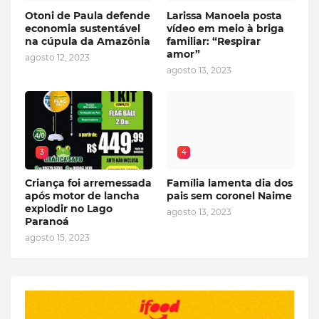
Otoni de Paula defende
Larissa Manoela posta
economia sustentável
vídeo em meio à briga
na cúpula da Amazônia
familiar: “Respirar
amor”
agosto 12, 2023
agosto 13, 2023
3
4
Criança foi arremessada
Família lamenta dia dos
após motor de lancha
pais sem coronel Naime
explodir no Lago
agosto 13, 2023
Paranoá
agosto 15, 2023