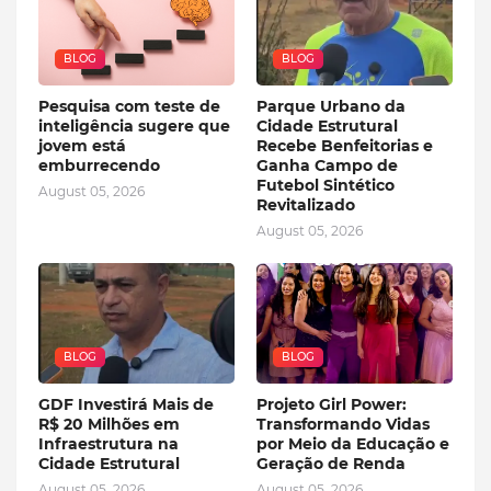
BLOG
BLOG
Pesquisa com teste de
Parque Urbano da
inteligência sugere que
Cidade Estrutural
jovem está
Recebe Benfeitorias e
emburrecendo
Ganha Campo de
Futebol Sintético
August 05, 2026
Revitalizado
August 05, 2026
BLOG
BLOG
GDF Investirá Mais de
Projeto Girl Power:
R$ 20 Milhões em
Transformando Vidas
Infraestrutura na
por Meio da Educação e
Cidade Estrutural
Geração de Renda
August 05, 2026
August 05, 2026