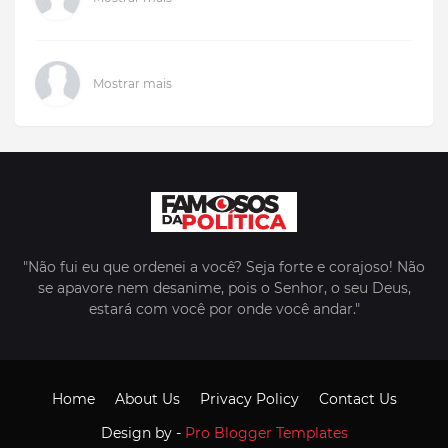
Mostrar mais
"Não fui eu que ordenei a você? Seja forte e corajoso! Não
se apavore nem desanime, pois o Senhor, o seu Deus,
estará com você por onde você andar."
Home
About Us
Privacy Policy
Contact Us
Design by -
Pro Blogger Templates