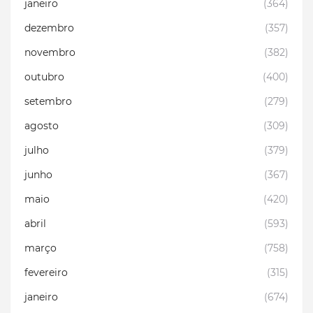
janeiro
(364)
dezembro
(357)
novembro
(382)
outubro
(400)
setembro
(279)
agosto
(309)
julho
(379)
junho
(367)
maio
(420)
abril
(593)
março
(758)
fevereiro
(315)
janeiro
(674)