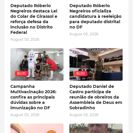
Deputado Róberio
Deputado Róberio
Negreiros destaca Lei
Negreiros oficializa
do Colar de Girassol e
candidatura à reeleição
reforça defesa da
para deputado distrital
inclusão no Distrito
no DF
Federal
August 05, 2026
August 05, 2026
BLOG
BLOG
Campanha
Deputado Daniel de
Multivacinação 2026:
Castro participa de
confira as principais
reunião de obreiros da
dúvidas sobre a
Assembleia de Deus em
imunização no DF
Sobradinho
August 05, 2026
August 05, 2026