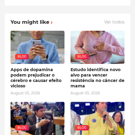
You might like
Ver todos
BLOG
BLOG
Apps de dopamina
Estudo identifica novo
podem prejudicar o
alvo para vencer
cérebro e causar efeito
resistência no câncer de
vicioso
mama
August 05, 2026
August 05, 2026
BLOG
BLOG