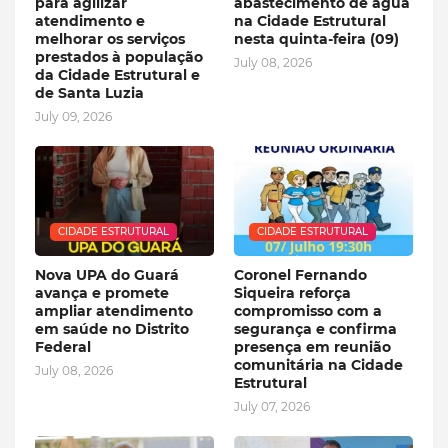
para agilizar
abastecimento de água
atendimento e
na Cidade Estrutural
melhorar os serviços
nesta quinta-feira (09)
prestados à população
July 08, 2026
da Cidade Estrutural e
de Santa Luzia
July 09, 2026
CIDADE ESTRUTURAL
CIDADE ESTRUTURAL
Nova UPA do Guará
Coronel Fernando
avança e promete
Siqueira reforça
ampliar atendimento
compromisso com a
em saúde no Distrito
segurança e confirma
Federal
presença em reunião
comunitária na Cidade
July 08, 2026
Estrutural
July 07, 2026