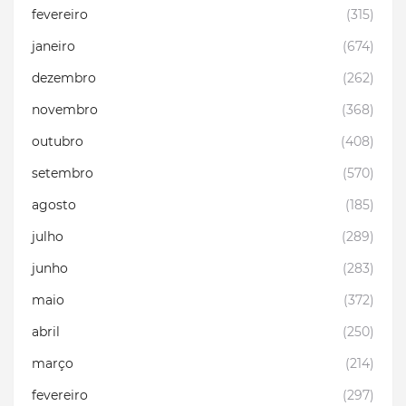
fevereiro
(315)
janeiro
(674)
dezembro
(262)
novembro
(368)
outubro
(408)
setembro
(570)
agosto
(185)
julho
(289)
junho
(283)
maio
(372)
abril
(250)
março
(214)
fevereiro
(297)