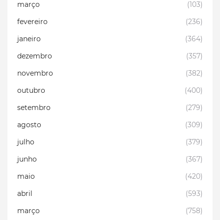
março
(103)
fevereiro
(236)
janeiro
(364)
dezembro
(357)
novembro
(382)
outubro
(400)
setembro
(279)
agosto
(309)
julho
(379)
junho
(367)
maio
(420)
abril
(593)
março
(758)