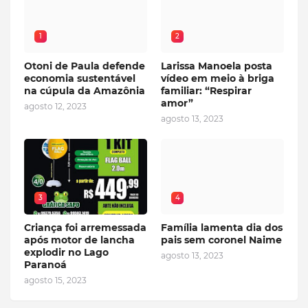
1
2
Otoni de Paula defende
Larissa Manoela posta
economia sustentável
vídeo em meio à briga
na cúpula da Amazônia
familiar: “Respirar
amor”
agosto 12, 2023
agosto 13, 2023
3
4
Criança foi arremessada
Família lamenta dia dos
após motor de lancha
pais sem coronel Naime
explodir no Lago
agosto 13, 2023
Paranoá
agosto 15, 2023