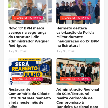
CIDADE ESTRUTURAL
CIDADE ESTRUTURAL
Novo 15º BPM marca
Hermeto destaca
avanço na segurança
valorização da Polícia
da Estrutural, diz
Militar durante
administrador Wagner
inauguração do 15º BPM
Rodrigues
na Estrutural
July 03, 2026
July 03, 2026
CIDADE ESTRUTURAL
CIDADE ESTRUTURAL
Restaurante
Administração Regional
Comunitário da Cidade
do SCIA/Estrutural
Estrutural será reaberto
realiza cerimônia de
ainda neste mês de
Compromisso à
julho
Bandeira Nacional para