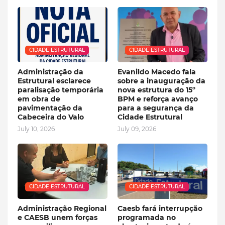
CIDADE ESTRUTURAL
CIDADE ESTRUTURAL
Administração da
Evanildo Macedo fala
Estrutural esclarece
sobre a inauguração da
paralisação temporária
nova estrutura do 15º
em obra de
BPM e reforça avanço
pavimentação da
para a segurança da
Cabeceira do Valo
Cidade Estrutural
July 10, 2026
July 09, 2026
CIDADE ESTRUTURAL
CIDADE ESTRUTURAL
Administração Regional
Caesb fará interrupção
e CAESB unem forças
programada no