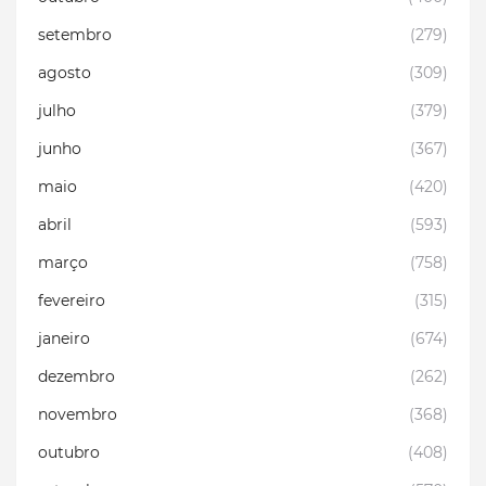
setembro
(279)
agosto
(309)
julho
(379)
junho
(367)
maio
(420)
abril
(593)
março
(758)
fevereiro
(315)
janeiro
(674)
dezembro
(262)
novembro
(368)
outubro
(408)