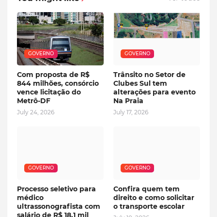
GOVERNO
GOVERNO
Com proposta de R$
Trânsito no Setor de
844 milhões, consórcio
Clubes Sul tem
vence licitação do
alterações para evento
Metrô-DF
Na Praia
July 24, 2026
July 17, 2026
GOVERNO
GOVERNO
Processo seletivo para
Confira quem tem
médico
direito e como solicitar
ultrassonografista com
o transporte escolar
salário de R$ 18,1 mil