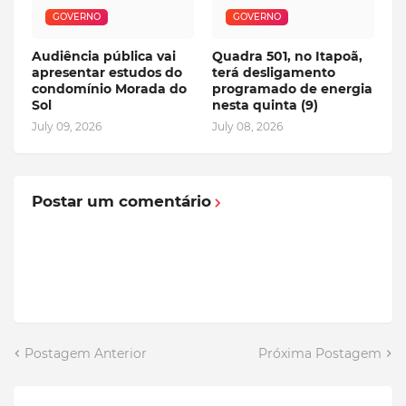
GOVERNO
GOVERNO
Audiência pública vai
Quadra 501, no Itapoã,
apresentar estudos do
terá desligamento
condomínio Morada do
programado de energia
Sol
nesta quinta (9)
July 09, 2026
July 08, 2026
Postar um comentário
Postagem Anterior
Próxima Postagem