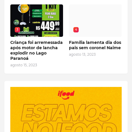
3
4
Criança foi arremessada
Família lamenta dia dos
após motor de lancha
pais sem coronel Naime
explodir no Lago
agosto 13, 2023
Paranoá
agosto 15, 2023