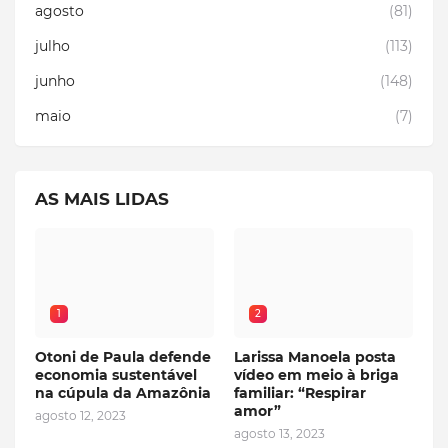
agosto
(81)
julho
(113)
junho
(148)
maio
(7)
AS MAIS LIDAS
1
2
Otoni de Paula defende
Larissa Manoela posta
economia sustentável
vídeo em meio à briga
na cúpula da Amazônia
familiar: “Respirar
amor”
agosto 12, 2023
agosto 13, 2023