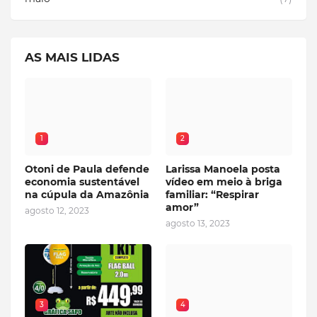
AS MAIS LIDAS
1
2
Otoni de Paula defende
Larissa Manoela posta
economia sustentável
vídeo em meio à briga
na cúpula da Amazônia
familiar: “Respirar
amor”
agosto 12, 2023
agosto 13, 2023
3
4