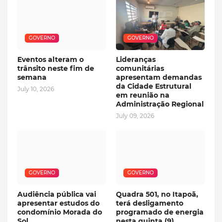
GOVERNO
GOVERNO
Eventos alteram o
Lideranças
trânsito neste fim de
comunitárias
semana
apresentam demandas
da Cidade Estrutural
July 10, 2026
em reunião na
Administração Regional
July 09, 2026
GOVERNO
GOVERNO
Audiência pública vai
Quadra 501, no Itapoã,
apresentar estudos do
terá desligamento
condomínio Morada do
programado de energia
Sol
nesta quinta (9)