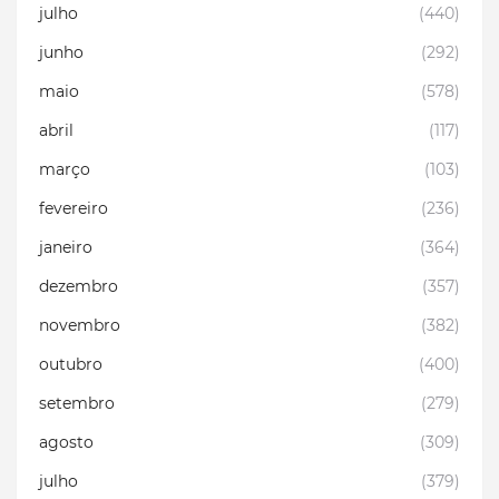
julho
(440)
junho
(292)
maio
(578)
abril
(117)
março
(103)
fevereiro
(236)
janeiro
(364)
dezembro
(357)
novembro
(382)
outubro
(400)
setembro
(279)
agosto
(309)
julho
(379)