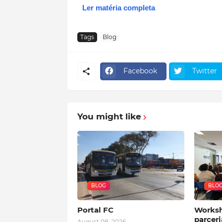
Ler matéria completa
Tags
Blog
Facebook
Twitter
You might like
BLOG
BLO
Portal FC
Worksh
parceri
August 08, 2026