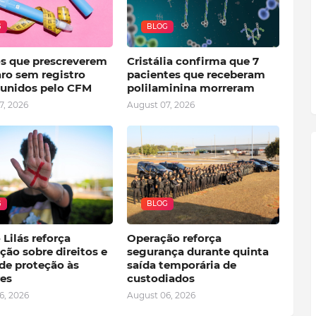
G
BLOG
s que prescreverem
Cristália confirma que 7
ro sem registro
pacientes que receberam
punidos pelo CFM
polilaminina morreram
7, 2026
August 07, 2026
G
BLOG
Lilás reforça
Operação reforça
ção sobre direitos e
segurança durante quinta
de proteção às
saída temporária de
es
custodiados
6, 2026
August 06, 2026