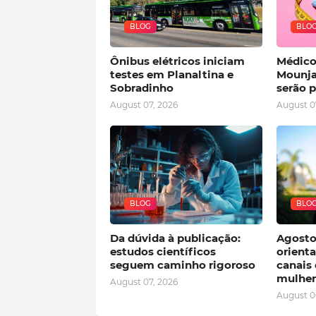
BLOG
BLO
Ônibus elétricos iniciam
Médico
testes em Planaltina e
Mounja
Sobradinho
serão 
August 07, 2026
August 0
BLOG
BLO
Da dúvida à publicação:
Agosto 
estudos científicos
orienta
seguem caminho rigoroso
canais 
mulher
August 07, 2026
August 0