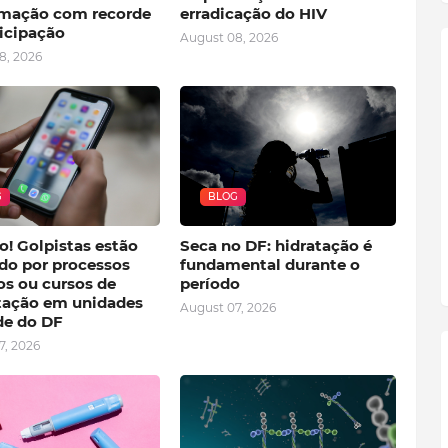
mação com recorde
erradicação do HIV
ticipação
August 08, 2026
8, 2026
G
BLOG
o! Golpistas estão
Seca no DF: hidratação é
do por processos
fundamental durante o
os ou cursos de
período
tação em unidades
August 07, 2026
de do DF
7, 2026