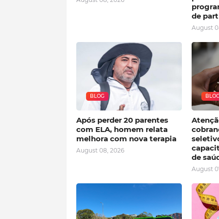
progra
de par
August 0
BLOG
BLO
Após perder 20 parentes
Atençã
com ELA, homem relata
cobran
melhora com nova terapia
seletiv
capaci
August 08, 2026
de saú
August 0