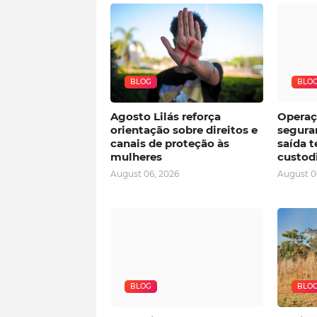
BLOG
BLO
Agosto Lilás reforça
Operaç
orientação sobre direitos e
segura
canais de proteção às
saída 
mulheres
custod
August 06, 2026
August 0
BLOG
BLO