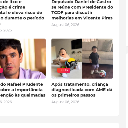
 de lixo e
Deputado Daniel de Castro
ção é crime
se reúne com Presidente do
al e eleva risco de
TCDF para discutir
io durante o período
melhorias em Vicente Pires
a
August 06, 2026
6, 2026
G
BLOG
do Rafael Prudente
Após tratamento, criança
sobre a importância
diagnosticada com AME dá
venção às queimadas
os primeiros passos
6, 2026
August 06, 2026