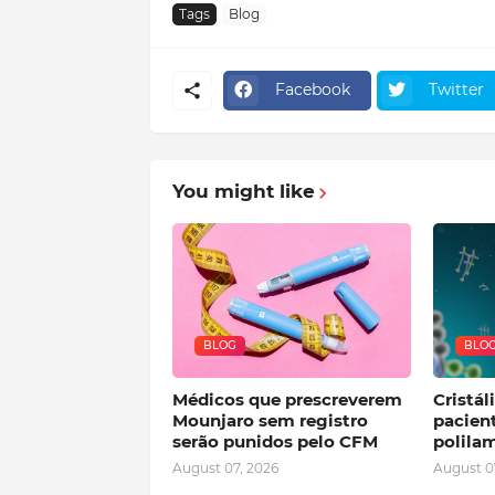
Tags
Blog
Facebook
Twitter
You might like
BLOG
BLO
Médicos que prescreverem
Cristál
Mounjaro sem registro
pacien
serão punidos pelo CFM
polila
August 07, 2026
August 0