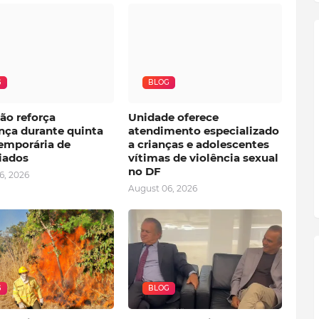
G
BLOG
ão reforça
Unidade oferece
nça durante quinta
atendimento especializado
temporária de
a crianças e adolescentes
iados
vítimas de violência sexual
no DF
6, 2026
August 06, 2026
G
BLOG