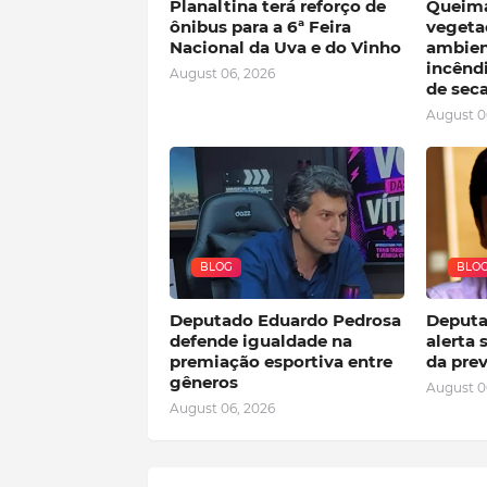
Planaltina terá reforço de
Queima
ônibus para a 6ª Feira
vegeta
Nacional da Uva e do Vinho
ambient
incênd
August 06, 2026
de sec
August 0
BLOG
BLO
Deputado Eduardo Pedrosa
Deputa
defende igualdade na
alerta 
premiação esportiva entre
da pre
gêneros
August 0
August 06, 2026