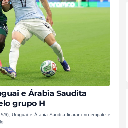
guai e Árabia Saudita
elo grupo H
15/6), Uruguai e Árabia Saudita ficaram no empate e
do