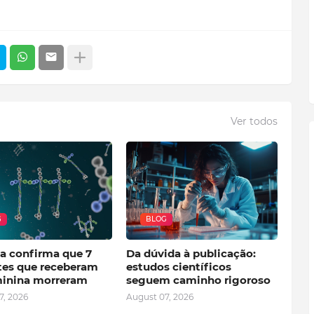
Ver todos
G
BLOG
ia confirma que 7
Da dúvida à publicação:
tes que receberam
estudos científicos
minina morreram
seguem caminho rigoroso
7, 2026
August 07, 2026