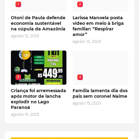
1
2
Otoni de Paula defende
Larissa Manoela posta
economia sustentável
vídeo em meio à briga
na cúpula da Amazônia
familiar: “Respirar
amor”
agosto 12, 2023
agosto 13, 2023
3
4
Criança foi arremessada
Família lamenta dia dos
após motor de lancha
pais sem coronel Naime
explodir no Lago
agosto 13, 2023
Paranoá
agosto 15, 2023