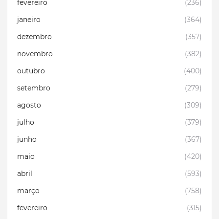
fevereiro
(236)
janeiro
(364)
dezembro
(357)
novembro
(382)
outubro
(400)
setembro
(279)
agosto
(309)
julho
(379)
junho
(367)
maio
(420)
abril
(593)
março
(758)
fevereiro
(315)