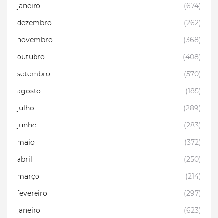
janeiro
(674)
dezembro
(262)
novembro
(368)
outubro
(408)
setembro
(570)
agosto
(185)
julho
(289)
junho
(283)
maio
(372)
abril
(250)
março
(214)
fevereiro
(297)
janeiro
(623)