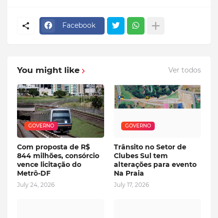
Facebook
You might like
Ver todos
GOVERNO
GOVERNO
Com proposta de R$
Trânsito no Setor de
844 milhões, consórcio
Clubes Sul tem
vence licitação do
alterações para evento
Metrô-DF
Na Praia
July 24, 2026
July 17, 2026