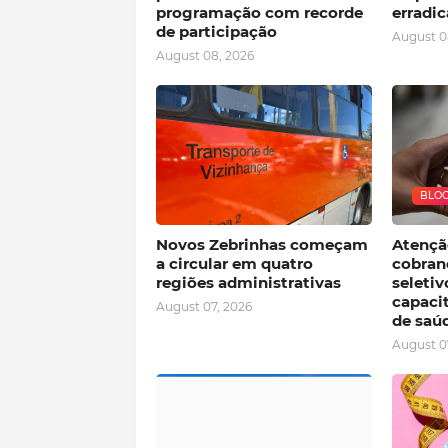
programação com recorde
erradi
de participação
August 0
August 08, 2026
BLO
Novos Zebrinhas começam
Atençã
a circular em quatro
cobran
regiões administrativas
seletiv
capaci
August 07, 2026
de saú
August 0