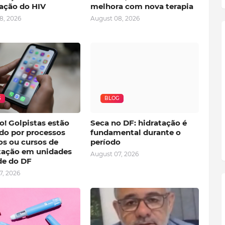
cação do HIV
melhora com nova terapia
8, 2026
August 08, 2026
G
BLOG
o! Golpistas estão
Seca no DF: hidratação é
do por processos
fundamental durante o
os ou cursos de
período
tação em unidades
August 07, 2026
de do DF
7, 2026