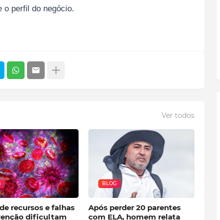
o perfil do negócio.
Ver todos
G
BLOG
de recursos e falhas
Após perder 20 parentes
venção dificultam
com ELA, homem relata