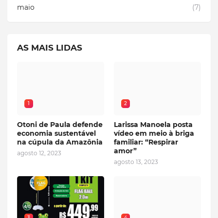
maio
(7)
AS MAIS LIDAS
1
2
Otoni de Paula defende
Larissa Manoela posta
economia sustentável
vídeo em meio à briga
na cúpula da Amazônia
familiar: “Respirar
amor”
agosto 12, 2023
agosto 13, 2023
3
4