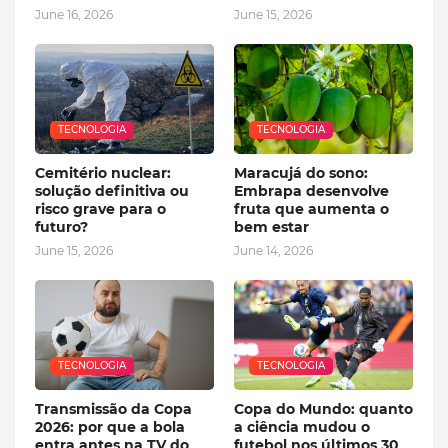
June 16, 2026
June 15, 2026
TECNOLOGIA
TECNOLOGIA
Cemitério nuclear:
Maracujá do sono:
solução definitiva ou
Embrapa desenvolve
risco grave para o
fruta que aumenta o
futuro?
bem estar
June 15, 2026
June 14, 2026
TECNOLOGIA
TECNOLOGIA
Transmissão da Copa
Copa do Mundo: quanto
2026: por que a bola
a ciência mudou o
entra antes na TV do
futebol nos últimos 30