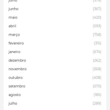
julho
(379)
junho
(367)
maio
(420)
abril
(593)
março
(758)
fevereiro
(315)
janeiro
(674)
dezembro
(262)
novembro
(368)
outubro
(408)
setembro
(570)
agosto
(185)
julho
(289)