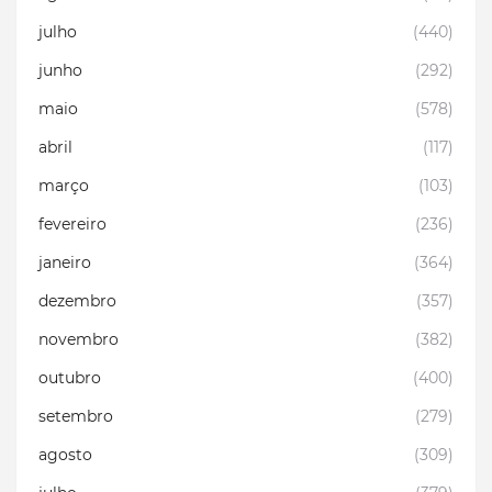
julho
(440)
junho
(292)
maio
(578)
abril
(117)
março
(103)
fevereiro
(236)
janeiro
(364)
dezembro
(357)
novembro
(382)
outubro
(400)
setembro
(279)
agosto
(309)