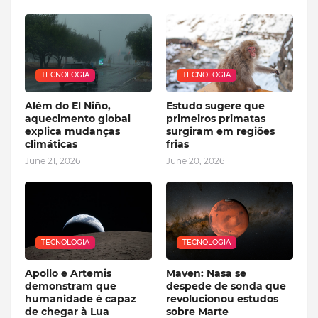
TECNOLOGIA
TECNOLOGIA
Além do El Niño,
Estudo sugere que
aquecimento global
primeiros primatas
explica mudanças
surgiram em regiões
climáticas
frias
June 21, 2026
June 20, 2026
TECNOLOGIA
TECNOLOGIA
Apollo e Artemis
Maven: Nasa se
demonstram que
despede de sonda que
humanidade é capaz
revolucionou estudos
de chegar à Lua
sobre Marte