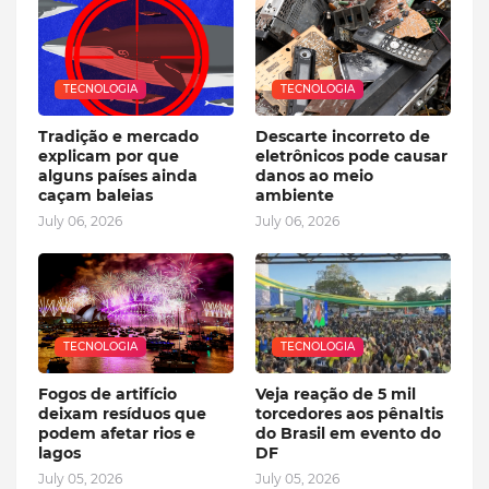
TECNOLOGIA
TECNOLOGIA
Tradição e mercado
Descarte incorreto de
explicam por que
eletrônicos pode causar
alguns países ainda
danos ao meio
caçam baleias
ambiente
July 06, 2026
July 06, 2026
TECNOLOGIA
TECNOLOGIA
Fogos de artifício
Veja reação de 5 mil
deixam resíduos que
torcedores aos pênaltis
podem afetar rios e
do Brasil em evento do
lagos
DF
July 05, 2026
July 05, 2026