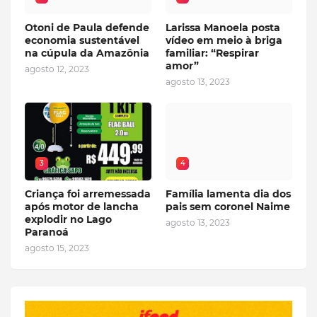
Otoni de Paula defende
Larissa Manoela posta
economia sustentável
vídeo em meio à briga
na cúpula da Amazônia
familiar: “Respirar
amor”
agosto 12, 2023
agosto 13, 2023
3
4
Criança foi arremessada
Família lamenta dia dos
após motor de lancha
pais sem coronel Naime
explodir no Lago
agosto 13, 2023
Paranoá
agosto 15, 2023