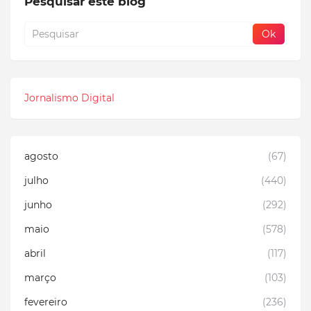
Pesquisar este blog
Jornalismo Digital
agosto
(67)
julho
(440)
junho
(292)
maio
(578)
abril
(117)
março
(103)
fevereiro
(236)