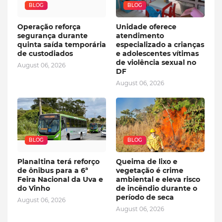
BLOG
BLOG
Operação reforça
Unidade oferece
segurança durante
atendimento
quinta saída temporária
especializado a crianças
de custodiados
e adolescentes vítimas
de violência sexual no
August 06, 2026
DF
August 06, 2026
BLOG
BLOG
Planaltina terá reforço
Queima de lixo e
de ônibus para a 6ª
vegetação é crime
Feira Nacional da Uva e
ambiental e eleva risco
do Vinho
de incêndio durante o
período de seca
August 06, 2026
August 06, 2026