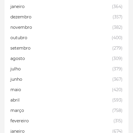
janeiro
(364)
dezembro
(357)
novembro
(382)
outubro
(400)
setembro
(279)
agosto
(309)
julho
(379)
junho
(367)
maio
(420)
abril
(593)
março
(758)
fevereiro
(315)
janeiro
(674)