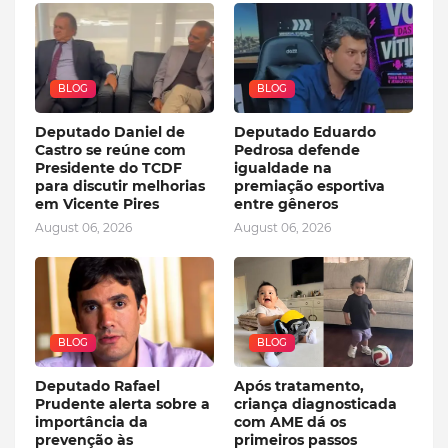
BLOG
BLOG
Deputado Daniel de
Deputado Eduardo
Castro se reúne com
Pedrosa defende
Presidente do TCDF
igualdade na
para discutir melhorias
premiação esportiva
em Vicente Pires
entre gêneros
August 06, 2026
August 06, 2026
BLOG
BLOG
Deputado Rafael
Após tratamento,
Prudente alerta sobre a
criança diagnosticada
importância da
com AME dá os
prevenção às
primeiros passos