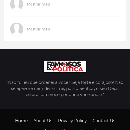
Mostrar mais
Mostrar mais
"Não fui eu que ordenei a você? Seja forte e corajoso! Não
se apavore nem desanime, pois o Senhor, o seu Deus,
estará com você por onde você andar."
Home
About Us
Privacy Policy
Contact Us