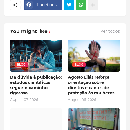
Facebook
You might like
Ver todos
BLOG
BLOG
Da dúvida à publicação:
Agosto Lilás reforça
estudos científicos
orientação sobre
seguem caminho
direitos e canais de
rigoroso
proteção às mulheres
August 07, 2026
August 06, 2026