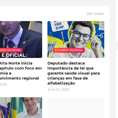
Ver todos
RDO PEDROSA
EDUARDO PEDROSA
lta Norte inicia
Deputado destaca
apítulo com foco em
importância de lei que
mia e
garante saúde visual para
olvimento regional
crianças em fase de
alfabetização
 2026
June 24, 2026