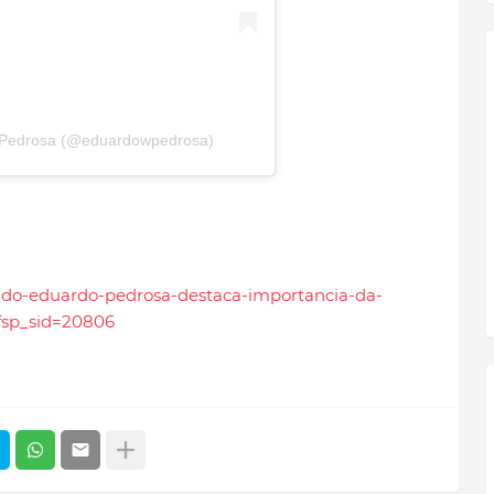
 Pedrosa (@eduardowpedrosa)
tado-eduardo-pedrosa-destaca-importancia-da-
fsp_sid=20806