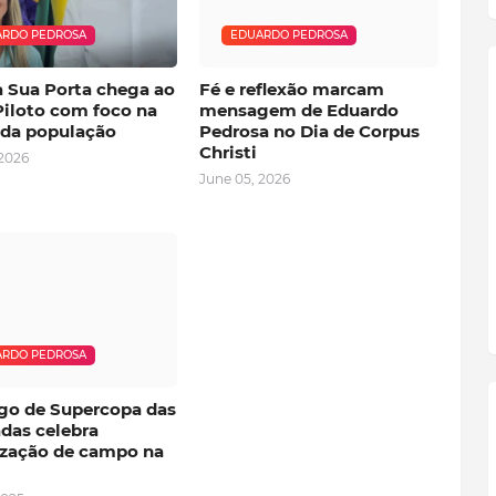
RDO PEDROSA
EDUARDO PEDROSA
 Sua Porta chega ao
Fé e reflexão marcam
Piloto com foco na
mensagem de Eduardo
 da população
Pedrosa no Dia de Corpus
Christi
 2026
June 05, 2026
RDO PEDROSA
o de Supercopa das
das celebra
lização de campo na