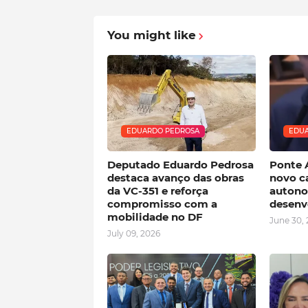
You might like
EDUARDO PEDROSA
EDUA
Deputado Eduardo Pedrosa
Ponte A
destaca avanço das obras
novo c
da VC-351 e reforça
autono
compromisso com a
desenv
mobilidade no DF
June 30,
July 09, 2026