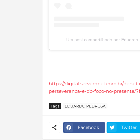
Um post compartilhado por Eduardo
https://digital.servemnet.com.br/depu
perseveranca-e-do-foco-no-presente/?
Tags
EDUARDO PEDROSA
Facebook
Twitter