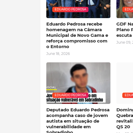
EDUARDO PEDROSA
EDUA
Eduardo Pedrosa recebe
GDF Na
homenagem na Câmara
Plano 
Municipal de Novo Gama e
escuta
reforça compromisso com
June 09,
o Entorno
June 18, 2026
EDUARDO PEDROSA
EDUA
Deputado Eduardo Pedrosa
Doming
acompanha caso de jovem
Quebra
autista em situação de
revita
vulnerabilidade em
QS 20
Sobradinho