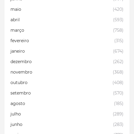
maio
(420)
abril
(593)
março
(758)
fevereiro
(315)
janeiro
(674)
dezembro
(262)
novembro
(368)
outubro
(408)
setembro
(570)
agosto
(185)
julho
(289)
junho
(283)