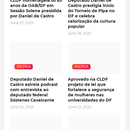
CLDF homenageia os 65
Deputado Daniel de
anos da OAB/DF em
Castro prestigia início
Sessão Solene presidida
do Torneio de Pipa no
por Daniel de Castro
DF e celebra
valorização da cultura
June 27, 2025
popular
June 26, 2025
POLÍTICA
POLÍTICA
Deputado Daniel de
Aprovado na CLDF
Castro estreia podcast
projeto de lei que
com entrevista ao
fortalece a segurança
deputado federal
de mulheres nas
Sóstenes Cavalcante
universidades do DF
June 25, 2025
June 25, 2025