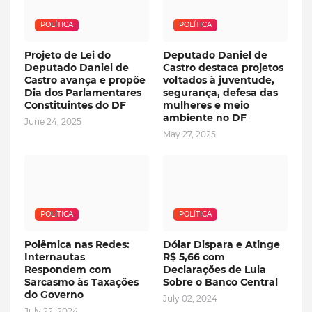
POLÍTICA
POLÍTICA
Projeto de Lei do
Deputado Daniel de
Deputado Daniel de
Castro destaca projetos
Castro avança e propõe
voltados à juventude,
Dia dos Parlamentares
segurança, defesa das
Constituintes do DF
mulheres e meio
ambiente no DF
June 24, 2025
May 27, 2025
POLÍTICA
POLÍTICA
Polêmica nas Redes:
Dólar Dispara e Atinge
Internautas
R$ 5,66 com
Respondem com
Declarações de Lula
Sarcasmo às Taxações
Sobre o Banco Central
do Governo
July 02, 2024
July 22, 2024