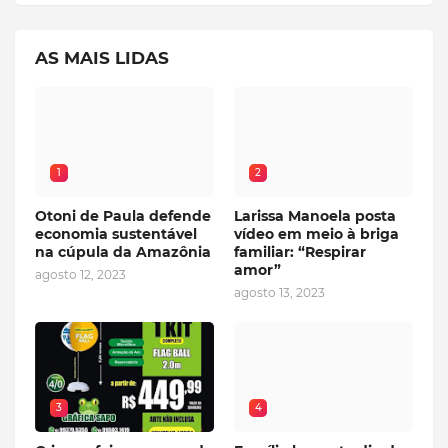
AS MAIS LIDAS
1
2
Otoni de Paula defende
Larissa Manoela posta
economia sustentável
vídeo em meio à briga
na cúpula da Amazônia
familiar: “Respirar
amor”
agosto 12, 2023
agosto 13, 2023
3
4