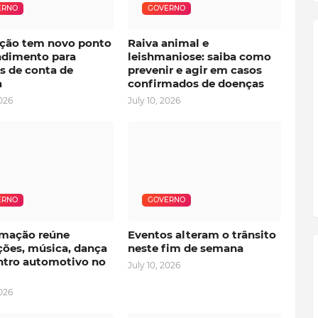
ERNO
GOVERNO
ção tem novo ponto
Raiva animal e
ndimento para
leishmaniose: saiba como
s de conta de
prevenir e agir em casos
a
confirmados de doenças
2026
July 10, 2026
ERNO
GOVERNO
mação reúne
Eventos alteram o trânsito
ções, música, dança
neste fim de semana
ntro automotivo no
July 10, 2026
2026