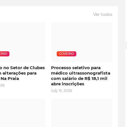
Ver todos
ERNO
GOVERNO
o no Setor de Clubes
Processo seletivo para
 alterações para
médico ultrassonografista
 Na Praia
com salário de R$ 18,1 mil
abre inscrições
026
July 15, 2026