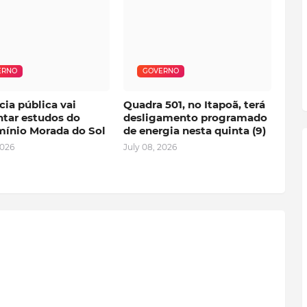
ERNO
GOVERNO
ia pública vai
Quadra 501, no Itapoã, terá
ntar estudos do
desligamento programado
ínio Morada do Sol
de energia nesta quinta (9)
2026
July 08, 2026