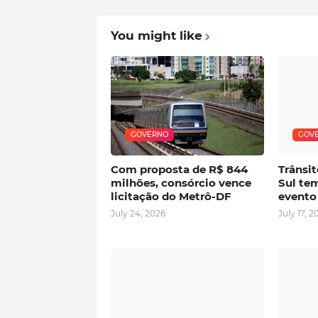
You might like
GOVERNO
GOV
Com proposta de R$ 844
Trânsit
milhões, consórcio vence
Sul tem
licitação do Metrô-DF
evento
July 24, 2026
July 17, 2