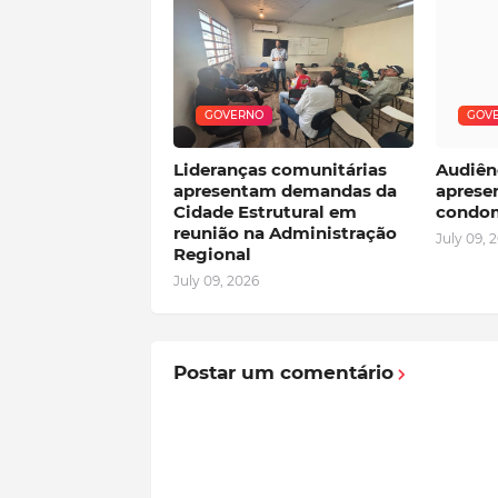
GOVERNO
GOV
Lideranças comunitárias
Audiênc
apresentam demandas da
aprese
Cidade Estrutural em
condom
reunião na Administração
July 09, 
Regional
July 09, 2026
Postar um comentário