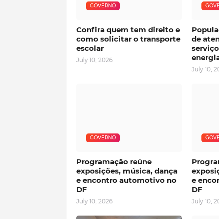
GOVERNO
GOV
Confira quem tem direito e
Popula
como solicitar o transporte
de ate
escolar
serviço
energi
July 10, 2026
July 10, 
GOVERNO
GOV
Programação reúne
Progra
exposições, música, dança
exposi
e encontro automotivo no
e enco
DF
DF
July 10, 2026
July 10, 