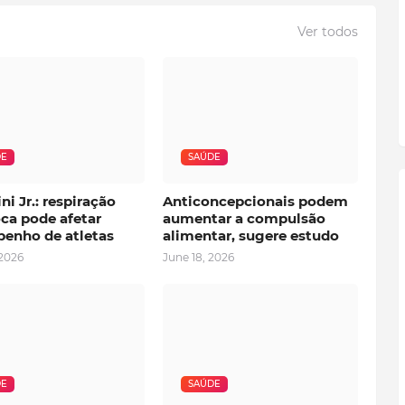
Ver todos
DE
SAÚDE
ni Jr.: respiração
Anticoncepcionais podem
ca pode afetar
aumentar a compulsão
enho de atletas
alimentar, sugere estudo
 2026
June 18, 2026
DE
SAÚDE