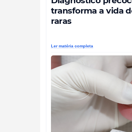
Diagnóstico precoc
transforma a vida 
raras
Ler matéria completa