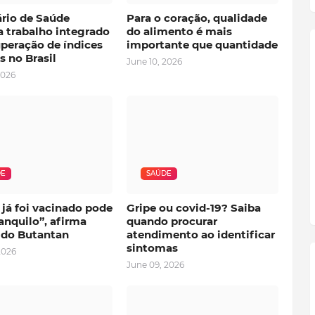
ário de Saúde
Para o coração, qualidade
a trabalho integrado
do alimento é mais
uperação de índices
importante que quantidade
s no Brasil
June 10, 2026
2026
DE
SAÚDE
já foi vacinado pode
Gripe ou covid-19? Saiba
ranquilo”, afirma
quando procurar
r do Butantan
atendimento ao identificar
sintomas
2026
June 09, 2026