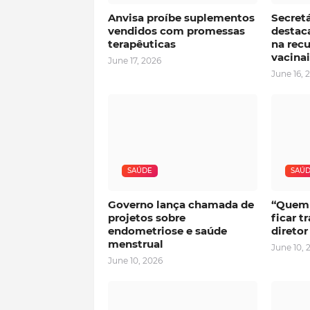
Anvisa proíbe suplementos
Secret
vendidos com promessas
destac
terapêuticas
na rec
vacinai
June 17, 2026
June 16, 
SAÚDE
SAÚ
Governo lança chamada de
“Quem 
projetos sobre
ficar t
endometriose e saúde
direto
menstrual
June 10, 
June 10, 2026