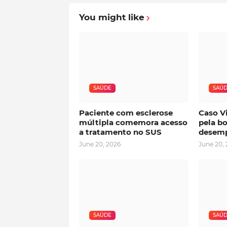
You might like
SAÚDE
SAÚ
Paciente com esclerose
Caso Vi
múltipla comemora acesso
pela bo
a tratamento no SUS
desemp
June 20, 2026
June 20,
SAÚDE
SAÚ