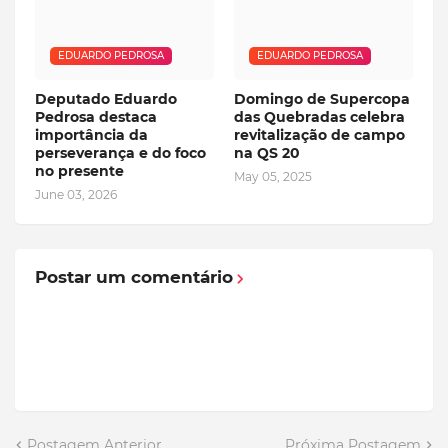
EDUARDO PEDROSA
EDUARDO PEDROSA
Deputado Eduardo
Domingo de Supercopa
Pedrosa destaca
das Quebradas celebra
importância da
revitalização de campo
perseverança e do foco
na QS 20
no presente
May 05, 2025
June 03, 2026
Postar um comentário
Postagem Anterior
Próxima Postagem