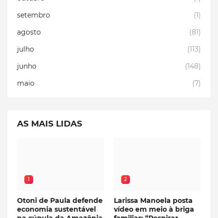
setembro
(1)
agosto
(81)
julho
(113)
junho
(148)
maio
(7)
AS MAIS LIDAS
1
2
Otoni de Paula defende
Larissa Manoela posta
economia sustentável
vídeo em meio à briga
na cúpula da Amazônia
familiar: “Respirar