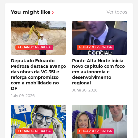
You might like
Ver todos
EDUARDO PEDROSA
EDUARDO PEDROSA
Deputado Eduardo
Ponte Alta Norte inicia
Pedrosa destaca avanço
novo capítulo com foco
das obras da VC-351 e
em autonomia e
reforça compromisso
desenvolvimento
com a mobilidade no
regional
DF
June 30, 2026
July 09, 2026
EDUARDO PEDROSA
EDUARDO PEDROSA