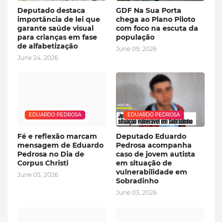
Deputado destaca
GDF Na Sua Porta
importância de lei que
chega ao Plano Piloto
garante saúde visual
com foco na escuta da
para crianças em fase
população
de alfabetização
June 09, 2026
June 24, 2026
EDUARDO PEDROSA
EDUARDO PEDROSA
Fé e reflexão marcam
Deputado Eduardo
mensagem de Eduardo
Pedrosa acompanha
Pedrosa no Dia de
caso de jovem autista
Corpus Christi
em situação de
vulnerabilidade em
June 05, 2026
Sobradinho
June 03, 2026