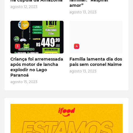
amor”
agosto 12, 2023
agosto 13, 2023
3
4
Criança foi arremessada
Família lamenta dia dos
após motor de lancha
pais sem coronel Naime
explodir no Lago
agosto 13, 2023
Paranoá
agosto 15, 2023