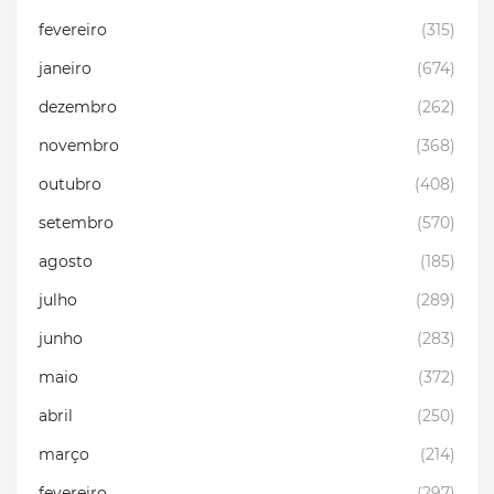
fevereiro
(315)
janeiro
(674)
dezembro
(262)
novembro
(368)
outubro
(408)
setembro
(570)
agosto
(185)
julho
(289)
junho
(283)
maio
(372)
abril
(250)
março
(214)
fevereiro
(297)