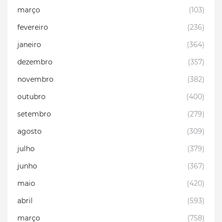
março
(103)
fevereiro
(236)
janeiro
(364)
dezembro
(357)
novembro
(382)
outubro
(400)
setembro
(279)
agosto
(309)
julho
(379)
junho
(367)
maio
(420)
abril
(593)
março
(758)