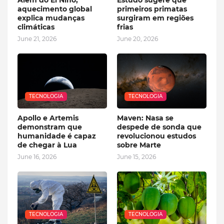
Além do El Niño,
Estudo sugere que
aquecimento global
primeiros primatas
explica mudanças
surgiram em regiões
climáticas
frias
June 21, 2026
June 20, 2026
TECNOLOGIA
TECNOLOGIA
Apollo e Artemis
Maven: Nasa se
demonstram que
despede de sonda que
humanidade é capaz
revolucionou estudos
de chegar à Lua
sobre Marte
June 16, 2026
June 15, 2026
TECNOLOGIA
TECNOLOGIA