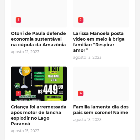
1
2
Otoni de Paula defende
Larissa Manoela posta
economia sustentável
vídeo em meio à briga
na cúpula da Amazônia
familiar: “Respirar
amor”
agosto 12, 2023
agosto 13, 2023
3
4
Criança foi arremessada
Família lamenta dia dos
após motor de lancha
pais sem coronel Naime
explodir no Lago
agosto 13, 2023
Paranoá
agosto 15, 2023