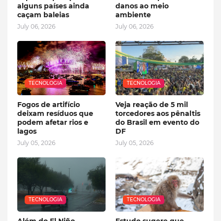
alguns países ainda
danos ao meio
caçam baleias
ambiente
July 06, 2026
July 06, 2026
TECNOLOGIA
TECNOLOGIA
Fogos de artifício
Veja reação de 5 mil
deixam resíduos que
torcedores aos pênaltis
podem afetar rios e
do Brasil em evento do
lagos
DF
July 05, 2026
July 05, 2026
TECNOLOGIA
TECNOLOGIA