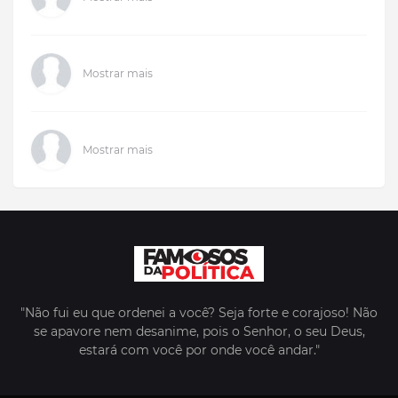
Mostrar mais
Mostrar mais
"Não fui eu que ordenei a você? Seja forte e corajoso! Não
se apavore nem desanime, pois o Senhor, o seu Deus,
estará com você por onde você andar."