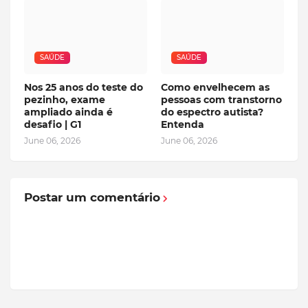
SAÚDE
SAÚDE
Nos 25 anos do teste do
Como envelhecem as
pezinho, exame
pessoas com transtorno
ampliado ainda é
do espectro autista?
desafio | G1
Entenda
June 06, 2026
June 06, 2026
Postar um comentário