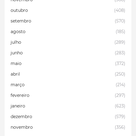
outubro
(408)
setembro
(570)
agosto
(185)
julho
(289)
junho
(283)
maio
(372)
abril
(250)
março
(214)
fevereiro
(297)
janeiro
(623)
dezembro
(579)
novembro
(356)