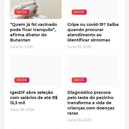
SAÚDE
SAÚDE
“Quem já foi vacinado
Gripe ou covid-19? Saiba
pode ficar tranquilo”,
quando procurar
afirma diretor do
atendimento ao
Butantan
identificar sintomas
June 10, 2026
June 09, 2026
SAÚDE
SAÚDE
IgesDF abre seleção
Diagnóstico precoce
com salários de até R$
pelo teste do pezinho
13,3 mil
transforma a vida de
crianças com doenças
June 08, 2026
raras
June 06, 2026