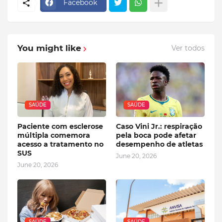
Facebook
You might like
Ver todos
SAÚDE
SAÚDE
Paciente com esclerose
Caso Vini Jr.: respiração
múltipla comemora
pela boca pode afetar
acesso a tratamento no
desempenho de atletas
SUS
June 20, 2026
June 20, 2026
SAÚDE
SAÚDE