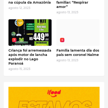
na cúpula da Amazônia
familiar: “Respirar
amor”
agosto 12, 2023
agosto 13, 2023
3
4
Criança foi arremessada
Família lamenta dia dos
após motor de lancha
pais sem coronel Naime
explodir no Lago
agosto 13, 2023
Paranoá
agosto 15, 2023