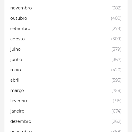
novembro
(382)
outubro
(400)
setembro
(279)
agosto
(309)
julho
(379)
junho
(367)
maio
(420)
abril
(593)
março
(758)
fevereiro
(315)
janeiro
(674)
dezembro
(262)
novembro
(368)