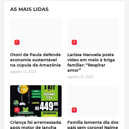
AS MAIS LIDAS
1
2
Otoni de Paula defende
Larissa Manoela posta
economia sustentável
vídeo em meio à briga
na cúpula da Amazônia
familiar: “Respirar
amor”
agosto 12, 2023
agosto 13, 2023
3
4
Criança foi arremessada
Família lamenta dia dos
após motor de lancha
pais sem coronel Naime