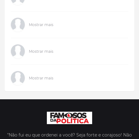
Mostrar mais
Mostrar mais
Mostrar mais
"Não fui eu que ordenei a você? Seja forte e corajoso! Não