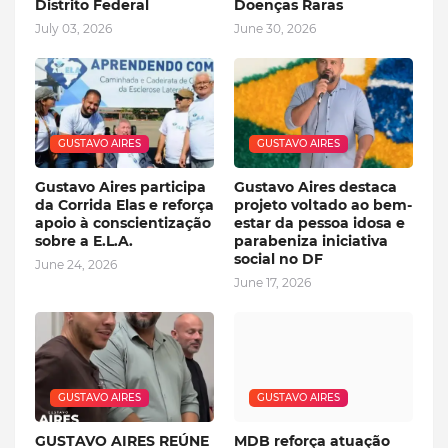
Distrito Federal
Doenças Raras
July 03, 2026
June 30, 2026
GUSTAVO AIRES
GUSTAVO AIRES
Gustavo Aires participa
Gustavo Aires destaca
da Corrida Elas e reforça
projeto voltado ao bem-
apoio à conscientização
estar da pessoa idosa e
sobre a E.L.A.
parabeniza iniciativa
social no DF
June 24, 2026
June 17, 2026
GUSTAVO AIRES
GUSTAVO AIRES
GUSTAVO AIRES REÚNE
MDB reforça atuação