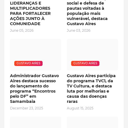
LIDERANÇAS E
social e defesa de
MULTIPLICADORES
pautas voltadas à
PARA FORTALECER
população mais
AÇÕES JUNTO À
vulnerável, destaca
COMUNIDADE
Gustavo Aires
June 05, 2026
June 03, 2026
GUSTAVO AIRES
GUSTAVO AIRES
Administrador Gustavo
Gustavo Aires participa
Aires destaca sucesso
do programa TVC1, da
do lançamento do
TV Cultura, e destaca
programa “Encontros
luta por melhorias e
pelo DF” em
causa das doenças
Samambaia
raras
December 23, 2025
August 15, 2025