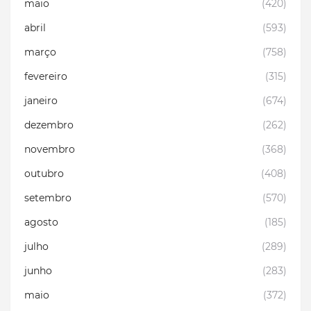
maio
(420)
abril
(593)
março
(758)
fevereiro
(315)
janeiro
(674)
dezembro
(262)
novembro
(368)
outubro
(408)
setembro
(570)
agosto
(185)
julho
(289)
junho
(283)
maio
(372)