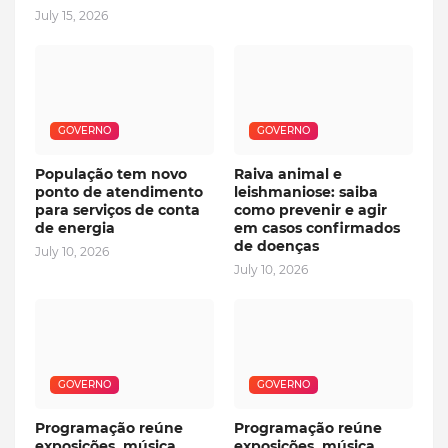
July 15, 2026
GOVERNO
GOVERNO
População tem novo
Raiva animal e
ponto de atendimento
leishmaniose: saiba
para serviços de conta
como prevenir e agir
de energia
em casos confirmados
de doenças
July 10, 2026
July 10, 2026
GOVERNO
GOVERNO
Programação reúne
Programação reúne
exposições, música,
exposições, música,