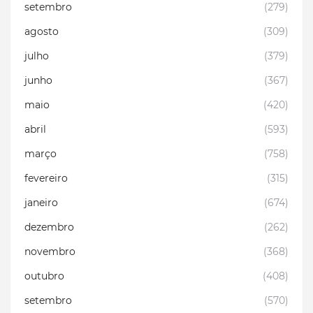
setembro
(279)
agosto
(309)
julho
(379)
junho
(367)
maio
(420)
abril
(593)
março
(758)
fevereiro
(315)
janeiro
(674)
dezembro
(262)
novembro
(368)
outubro
(408)
setembro
(570)