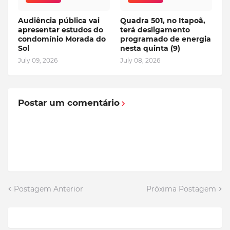
Audiência pública vai
Quadra 501, no Itapoã,
apresentar estudos do
terá desligamento
condomínio Morada do
programado de energia
Sol
nesta quinta (9)
July 09, 2026
July 08, 2026
Postar um comentário
Postagem Anterior
Próxima Postagem