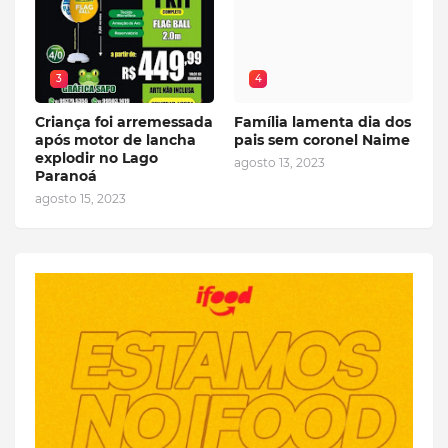
3
4
Criança foi arremessada
Família lamenta dia dos
após motor de lancha
pais sem coronel Naime
explodir no Lago
agosto 13, 2023
Paranoá
agosto 15, 2023