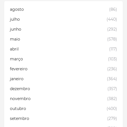
agosto
(86)
julho
(440)
junho
(292)
maio
(578)
abril
(117)
março
(103)
fevereiro
(236)
janeiro
(364)
dezembro
(357)
novembro
(382)
outubro
(400)
setembro
(279)