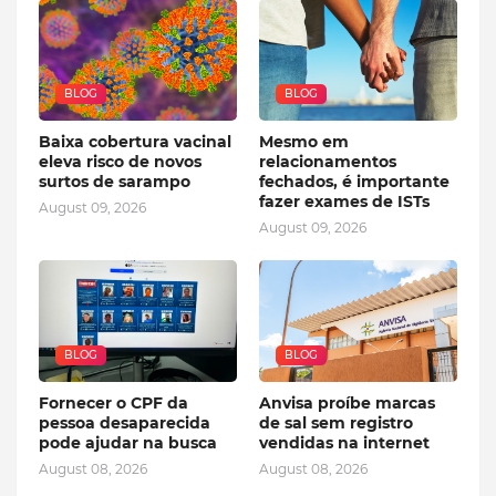
BLOG
BLOG
Baixa cobertura vacinal
Mesmo em
eleva risco de novos
relacionamentos
surtos de sarampo
fechados, é importante
fazer exames de ISTs
August 09, 2026
August 09, 2026
BLOG
BLOG
Fornecer o CPF da
Anvisa proíbe marcas
pessoa desaparecida
de sal sem registro
pode ajudar na busca
vendidas na internet
August 08, 2026
August 08, 2026