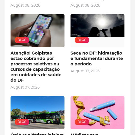
August 08, 2026
August 08, 2026
BLOG
BLOG
Atenção! Golpistas
Seca no DF: hidratação
estão cobrando por
é fundamental durante
processos seletivos ou
o período
cursos de capacitação
August 07, 2026
em unidades de saúde
do DF
August 07, 2026
BLOG
BLOG
Ônibus elétricos iniciam
Médicos que