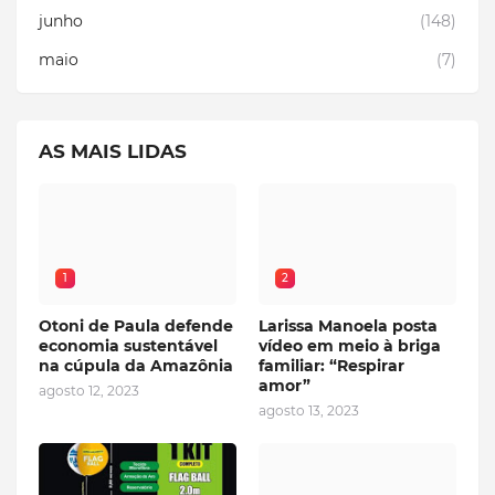
junho
(148)
maio
(7)
AS MAIS LIDAS
1
2
Otoni de Paula defende
Larissa Manoela posta
economia sustentável
vídeo em meio à briga
na cúpula da Amazônia
familiar: “Respirar
amor”
agosto 12, 2023
agosto 13, 2023