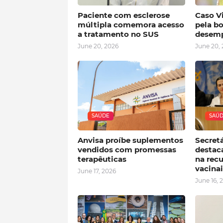
Paciente com esclerose
Caso Vi
múltipla comemora acesso
pela bo
a tratamento no SUS
desemp
June 20, 2026
June 20,
SAÚDE
SAÚ
Anvisa proíbe suplementos
Secret
vendidos com promessas
destac
terapêuticas
na rec
vacinai
June 17, 2026
June 16, 