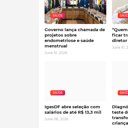
SAÚDE
SAÚ
Governo lança chamada de
“Quem 
projetos sobre
ficar t
endometriose e saúde
direto
menstrual
June 10, 
June 10, 2026
SAÚDE
SAÚ
IgesDF abre seleção com
Diagnó
salários de até R$ 13,3 mil
teste 
transfo
June 08, 2026
crianç