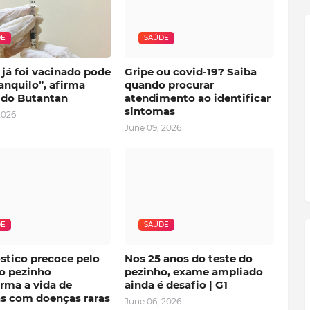
DE
SAÚDE
já foi vacinado pode
Gripe ou covid-19? Saiba
ranquilo”, afirma
quando procurar
r do Butantan
atendimento ao identificar
sintomas
2026
June 09, 2026
DE
SAÚDE
stico precoce pelo
Nos 25 anos do teste do
do pezinho
pezinho, exame ampliado
rma a vida de
ainda é desafio | G1
as com doenças raras
June 06, 2026