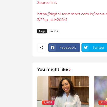
Source link
https://digital.servemnet.com.br/locais
3/?fsp_sid=20641
Tags
Saúde
Facebook
Twitter
You might like
SAÚDE
SAÚ