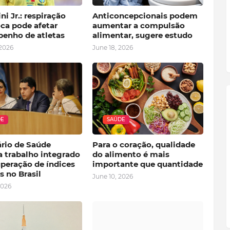
ni Jr.: respiração
Anticoncepcionais podem
ca pode afetar
aumentar a compulsão
enho de atletas
alimentar, sugere estudo
 2026
June 18, 2026
DE
SAÚDE
ário de Saúde
Para o coração, qualidade
a trabalho integrado
do alimento é mais
uperação de índices
importante que quantidade
s no Brasil
June 10, 2026
2026