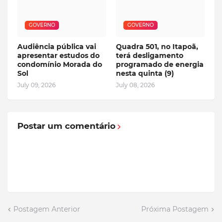
GOVERNO
GOVERNO
Audiência pública vai
Quadra 501, no Itapoã,
apresentar estudos do
terá desligamento
condomínio Morada do
programado de energia
Sol
nesta quinta (9)
July 09, 2026
July 08, 2026
Postar um comentário
Postagem Anterior
Próxima Postagem