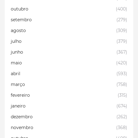
outubro
(400)
setembro
(279)
agosto
(309)
julho
(379)
junho
(367)
maio
(420)
abril
(593)
março
(758)
fevereiro
(315)
janeiro
(674)
dezembro
(262)
novembro
(368)