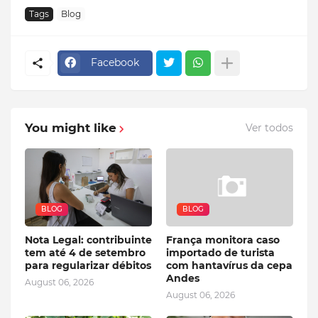
Tags
Blog
Facebook
You might like
Ver todos
BLOG
BLOG
Nota Legal: contribuinte
França monitora caso
tem até 4 de setembro
importado de turista
para regularizar débitos
com hantavírus da cepa
Andes
August 06, 2026
August 06, 2026