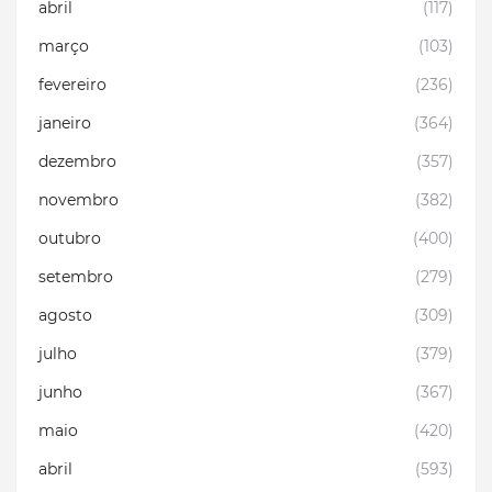
abril
(117)
março
(103)
fevereiro
(236)
janeiro
(364)
dezembro
(357)
novembro
(382)
outubro
(400)
setembro
(279)
agosto
(309)
julho
(379)
junho
(367)
maio
(420)
abril
(593)