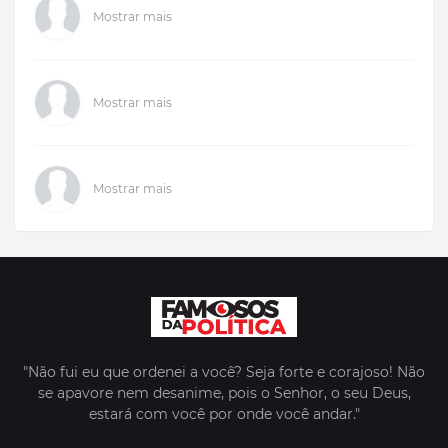
Mostrar mais
Mostrar mais
Mostrar mais
"Não fui eu que ordenei a você? Seja forte e corajoso! Não
se apavore nem desanime, pois o Senhor, o seu Deus,
estará com você por onde você andar."