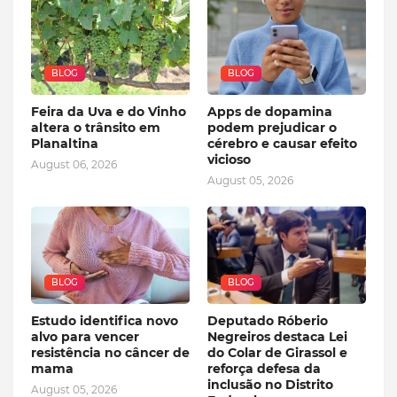
BLOG
BLOG
Feira da Uva e do Vinho
Apps de dopamina
altera o trânsito em
podem prejudicar o
Planaltina
cérebro e causar efeito
vicioso
August 06, 2026
August 05, 2026
BLOG
BLOG
Estudo identifica novo
Deputado Róberio
alvo para vencer
Negreiros destaca Lei
resistência no câncer de
do Colar de Girassol e
mama
reforça defesa da
inclusão no Distrito
August 05, 2026