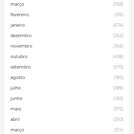
março
(758)
fevereiro
(315)
janeiro
(674)
dezembro
(262)
novembro
(368)
outubro
(408)
setembro
(570)
agosto
(185)
julho
(289)
junho
(283)
maio
(372)
abril
(250)
março
(214)