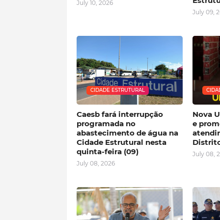
Estrutu
July 10, 2026
July 09, 
CIDADE ESTRUTURAL
CIDA
Caesb fará interrupção
Nova U
programada no
e prom
abastecimento de água na
atendi
Cidade Estrutural nesta
Distrit
quinta-feira (09)
July 08, 
July 08, 2026