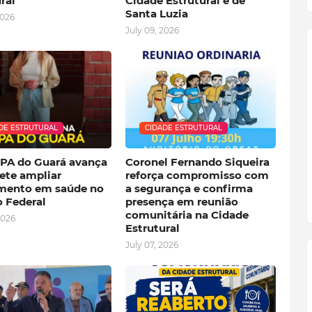
ral
Cidade Estrutural e de
Santa Luzia
2026
July 09, 2026
DE ESTRUTURAL
CIDADE ESTRUTURAL
PA do Guará avança
Coronel Fernando Siqueira
ete ampliar
reforça compromisso com
mento em saúde no
a segurança e confirma
o Federal
presença em reunião
comunitária na Cidade
2026
Estrutural
July 07, 2026