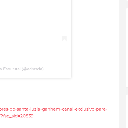
a Estrutural (@admscia)
dores-do-santa-luzia-ganham-canal-exclusivo-para-
?fsp_sid=20839