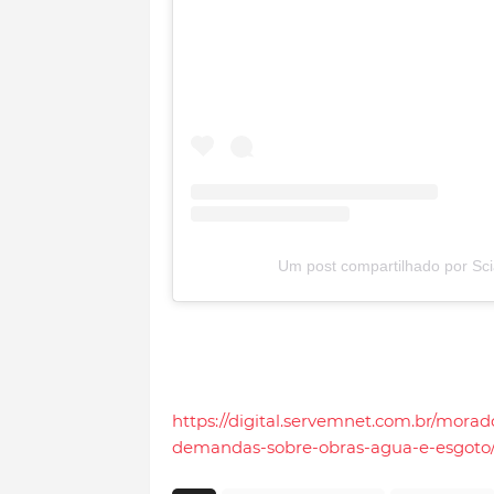
Um post compartilhado por Sci
https://digital.servemnet.com.br/mora
demandas-sobre-obras-agua-e-esgoto/