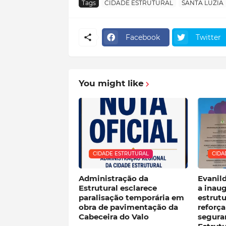
Tags
CIDADE ESTRUTURAL
SANTA LUZIA
Facebook
Twitter
You might like
CIDADE ESTRUTURAL
CIDA
Administração da
Evanil
Estrutural esclarece
a inau
paralisação temporária em
estrutu
obra de pavimentação da
reforça
Cabeceira do Valo
segura