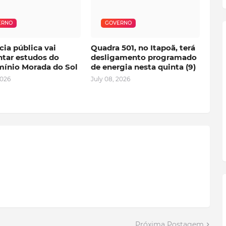
ERNO
GOVERNO
ia pública vai
Quadra 501, no Itapoã, terá
ntar estudos do
desligamento programado
ínio Morada do Sol
de energia nesta quinta (9)
2026
July 08, 2026
Próxima Postagem