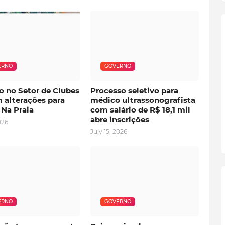
ERNO
GOVERNO
o no Setor de Clubes
Processo seletivo para
 alterações para
médico ultrassonografista
 Na Praia
com salário de R$ 18,1 mil
abre inscrições
026
July 15, 2026
ERNO
GOVERNO