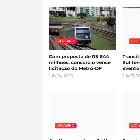
GOVERNO
GOV
Com proposta de R$ 844
Trânsit
milhões, consórcio vence
Sul tem
licitação do Metrô-DF
evento
July 24, 2026
July 17, 2
GOVERNO
GOV