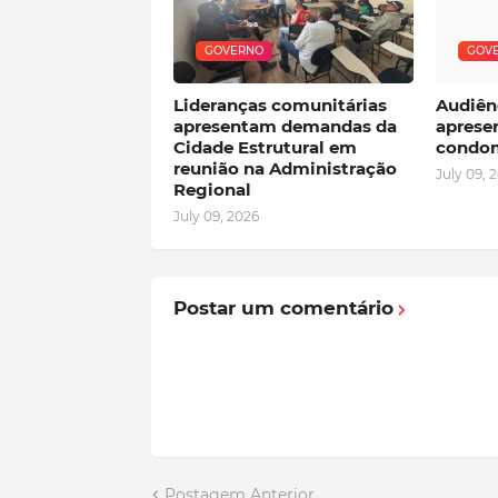
GOVERNO
GOV
Lideranças comunitárias
Audiênc
apresentam demandas da
aprese
Cidade Estrutural em
condom
reunião na Administração
July 09, 
Regional
July 09, 2026
Postar um comentário
Postagem Anterior