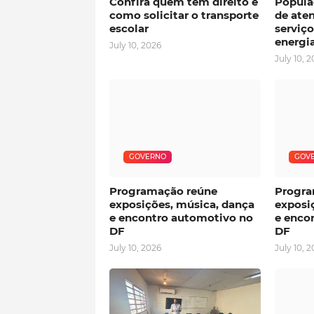
Confira quem tem direito e
Popula
como solicitar o transporte
de ate
escolar
serviço
energi
July 10, 2026
July 10, 
GOVERNO
GOV
Programação reúne
Progra
exposições, música, dança
exposi
e encontro automotivo no
e enco
DF
DF
July 10, 2026
July 10, 