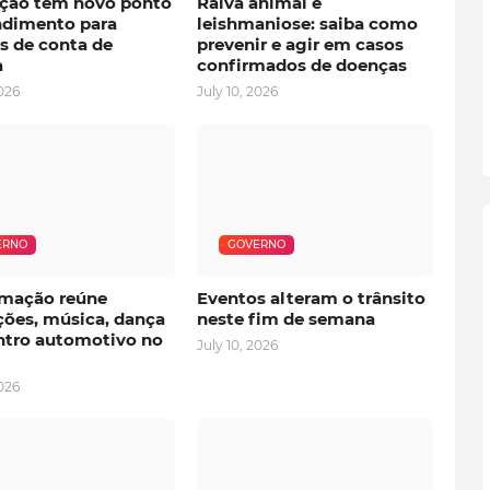
ção tem novo ponto
Raiva animal e
ndimento para
leishmaniose: saiba como
s de conta de
prevenir e agir em casos
a
confirmados de doenças
2026
July 10, 2026
ERNO
GOVERNO
mação reúne
Eventos alteram o trânsito
ções, música, dança
neste fim de semana
ntro automotivo no
July 10, 2026
2026