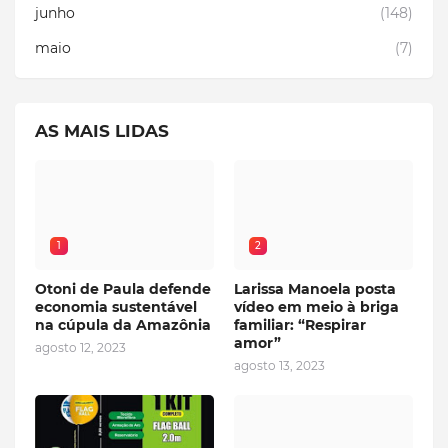
junho
(148)
maio
(7)
AS MAIS LIDAS
1
2
Otoni de Paula defende
Larissa Manoela posta
economia sustentável
vídeo em meio à briga
na cúpula da Amazônia
familiar: “Respirar
amor”
agosto 12, 2023
agosto 13, 2023