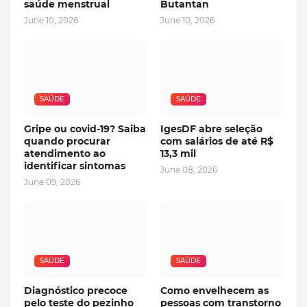
saúde menstrual
Butantan
June 10, 2026
June 10, 2026
SAÚDE
SAÚDE
Gripe ou covid-19? Saiba
IgesDF abre seleção
quando procurar
com salários de até R$
atendimento ao
13,3 mil
identificar sintomas
June 08, 2026
June 09, 2026
SAÚDE
SAÚDE
Diagnóstico precoce
Como envelhecem as
pelo teste do pezinho
pessoas com transtorno