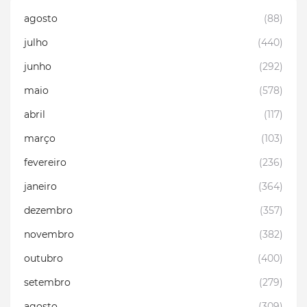
agosto
(88)
julho
(440)
junho
(292)
maio
(578)
abril
(117)
março
(103)
fevereiro
(236)
janeiro
(364)
dezembro
(357)
novembro
(382)
outubro
(400)
setembro
(279)
agosto
(309)