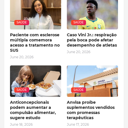
SAÚDE
SAÚDE
Paciente com esclerose
Caso Vini Jr.: respiração
múltipla comemora
pela boca pode afetar
acesso a tratamento no
desempenho de atletas
SUS
June 20, 2026
June 20, 2026
SAÚDE
SAÚDE
Anticoncepcionais
Anvisa proíbe
podem aumentar a
suplementos vendidos
compulsão alimentar,
com promessas
sugere estudo
terapêuticas
June 18, 2026
June 17, 2026