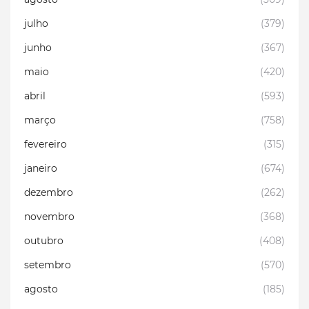
julho
(379)
junho
(367)
maio
(420)
abril
(593)
março
(758)
fevereiro
(315)
janeiro
(674)
dezembro
(262)
novembro
(368)
outubro
(408)
setembro
(570)
agosto
(185)