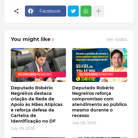
Facebook
You might like
Ver todos
DEPUTADO ROBERIO NEGREIROS
DEPUTADO ROBERIO NEGREIROS
Deputado Robério
Deputado Robério
Negreiros destaca
Negreiros reforça
criação da Rede de
compromisso com
Apoio às Mães Atípicas
atendimento ao público
e reforça defesa da
mesmo durante o
Carteira de
recesso
Identificação no DF
July 08, 2026
July 09, 2026