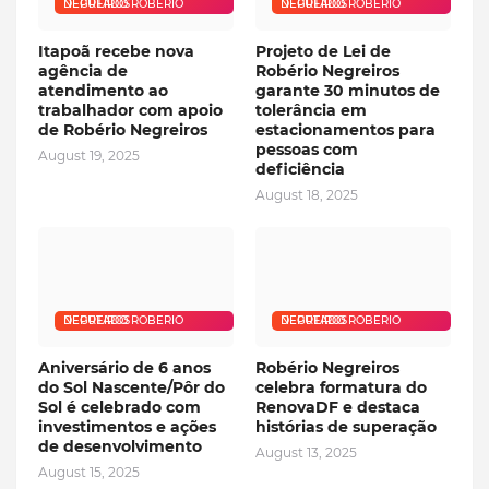
DEPUTADO ROBERIO NEGREIROS
DEPUTADO ROBERIO NEGREIROS
Itapoã recebe nova
Projeto de Lei de
agência de
Robério Negreiros
atendimento ao
garante 30 minutos de
trabalhador com apoio
tolerância em
de Robério Negreiros
estacionamentos para
pessoas com
August 19, 2025
deficiência
August 18, 2025
DEPUTADO ROBERIO NEGREIROS
DEPUTADO ROBERIO NEGREIROS
Aniversário de 6 anos
Robério Negreiros
do Sol Nascente/Pôr do
celebra formatura do
Sol é celebrado com
RenovaDF e destaca
investimentos e ações
histórias de superação
de desenvolvimento
August 13, 2025
August 15, 2025