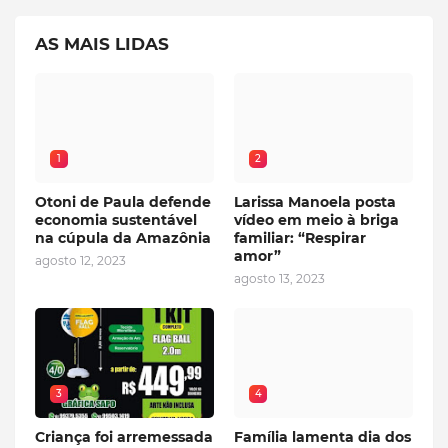
AS MAIS LIDAS
1
2
Otoni de Paula defende
Larissa Manoela posta
economia sustentável
vídeo em meio à briga
na cúpula da Amazônia
familiar: “Respirar
amor”
agosto 12, 2023
agosto 13, 2023
3
4
Criança foi arremessada
Família lamenta dia dos