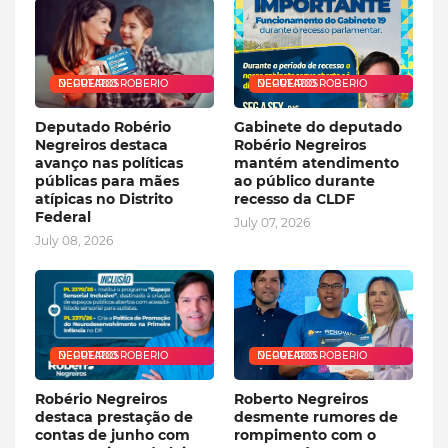
DEPUTADO ROBERIO NEGREIROS
DEPUTADO ROBERIO NEGREIROS
Deputado Robério
Gabinete do deputado
Negreiros destaca
Robério Negreiros
avanço nas políticas
mantém atendimento
públicas para mães
ao público durante
atípicas no Distrito
recesso da CLDF
Federal
July 07, 2026
July 08, 2026
DEPUTADO ROBERIO NEGREIROS
DEPUTADO ROBERIO NEGREIROS
Robério Negreiros
Roberto Negreiros
destaca prestação de
desmente rumores de
contas de junho com
rompimento com o