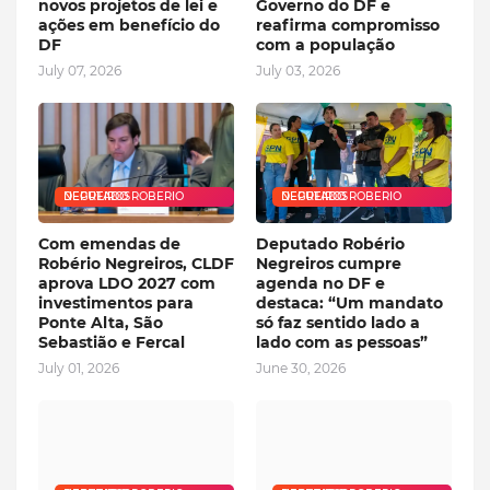
novos projetos de lei e
Governo do DF e
ações em benefício do
reafirma compromisso
DF
com a população
July 07, 2026
July 03, 2026
DEPUTADO ROBERIO NEGREIROS
DEPUTADO ROBERIO NEGREIROS
Com emendas de
Deputado Robério
Robério Negreiros, CLDF
Negreiros cumpre
aprova LDO 2027 com
agenda no DF e
investimentos para
destaca: “Um mandato
Ponte Alta, São
só faz sentido lado a
Sebastião e Fercal
lado com as pessoas”
July 01, 2026
June 30, 2026