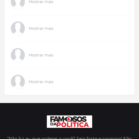
Mostrar mais
Mostrar mais
Mostrar mais
Mostrar mais
"Não fui eu que ordenei a você? Seja forte e corajoso! Não