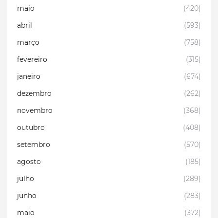
maio
(420)
abril
(593)
março
(758)
fevereiro
(315)
janeiro
(674)
dezembro
(262)
novembro
(368)
outubro
(408)
setembro
(570)
agosto
(185)
julho
(289)
junho
(283)
maio
(372)