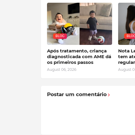
BLOG
BLO
Após tratamento, criança
Nota Le
diagnosticada com AME dá
tem at
os primeiros passos
regular
August 06, 2026
August 0
Postar um comentário