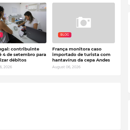
G
BLOG
gal: contribuinte
França monitora caso
é 4 de setembro para
importado de turista com
izar débitos
hantavírus da cepa Andes
6, 2026
August 06, 2026