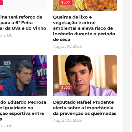
G
BLOG
ina terá reforço de
Queima de lixo e
para a 6ª Feira
vegetação é crime
al da Uva e do Vinho
ambiental e eleva risco de
incêndio durante o período
6, 2026
de seca
August 06, 2026
G
BLOG
do Eduardo Pedrosa
Deputado Rafael Prudente
e igualdade na
alerta sobre a importância
ção esportiva entre
da prevenção às queimadas
s
August 06, 2026
6, 2026