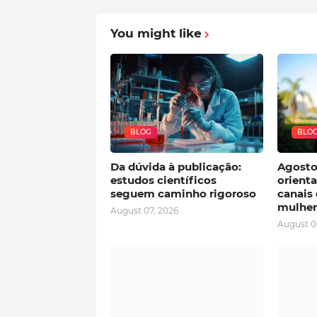
You might like
BLOG
BLO
Da dúvida à publicação:
Agosto 
estudos científicos
orienta
seguem caminho rigoroso
canais 
mulher
August 07, 2026
August 0