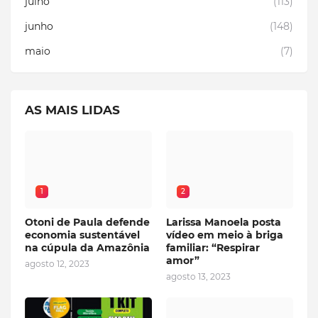
julho
(113)
junho
(148)
maio
(7)
AS MAIS LIDAS
1
2
Otoni de Paula defende
Larissa Manoela posta
economia sustentável
vídeo em meio à briga
na cúpula da Amazônia
familiar: “Respirar
amor”
agosto 12, 2023
agosto 13, 2023