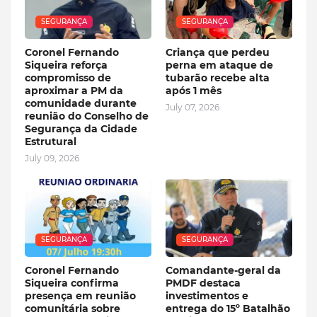
SEGURANÇA
SEGURANÇA
Coronel Fernando
Criança que perdeu
Siqueira reforça
perna em ataque de
compromisso de
tubarão recebe alta
aproximar a PM da
após 1 mês
comunidade durante
July 07, 2026
reunião do Conselho de
Segurança da Cidade
Estrutural
July 09, 2026
SEGURANÇA
SEGURANÇA
Coronel Fernando
Comandante-geral da
Siqueira confirma
PMDF destaca
presença em reunião
investimentos e
comunitária sobre
entrega do 15º Batalhão