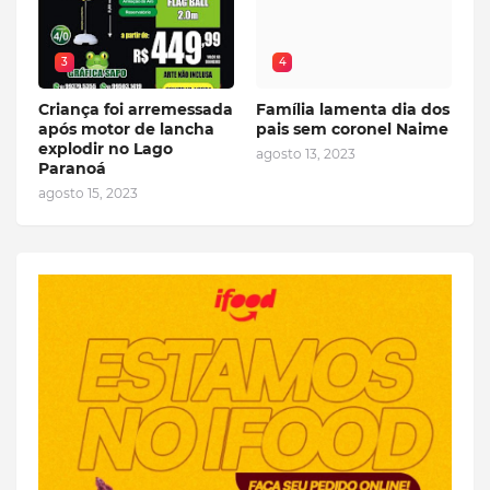
3
4
Criança foi arremessada
Família lamenta dia dos
após motor de lancha
pais sem coronel Naime
explodir no Lago
agosto 13, 2023
Paranoá
agosto 15, 2023