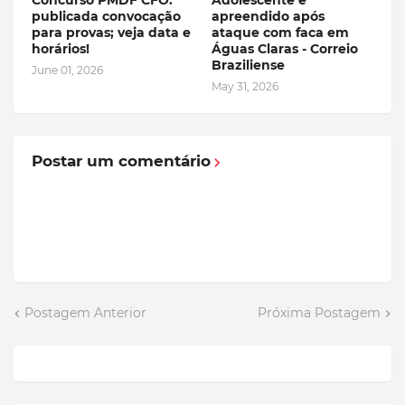
Concurso PMDF CFO:
Adolescente é
publicada convocação
apreendido após
para provas; veja data e
ataque com faca em
horários!
Águas Claras - Correio
Braziliense
June 01, 2026
May 31, 2026
Postar um comentário
Postagem Anterior
Próxima Postagem