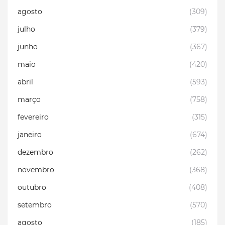
agosto
(309)
julho
(379)
junho
(367)
maio
(420)
abril
(593)
março
(758)
fevereiro
(315)
janeiro
(674)
dezembro
(262)
novembro
(368)
outubro
(408)
setembro
(570)
agosto
(185)