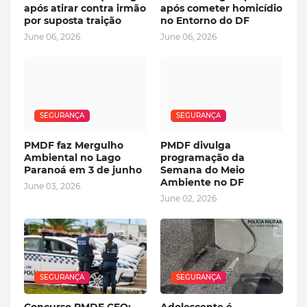
após atirar contra irmão
após cometer homicídio
por suposta traição
no Entorno do DF
June 06, 2026
June 06, 2026
SEGURANÇA
SEGURANÇA
PMDF faz Mergulho
PMDF divulga
Ambiental no Lago
programação da
Paranoá em 3 de junho
Semana do Meio
Ambiente no DF
June 03, 2026
June 02, 2026
SEGURANÇA
SEGURANÇA