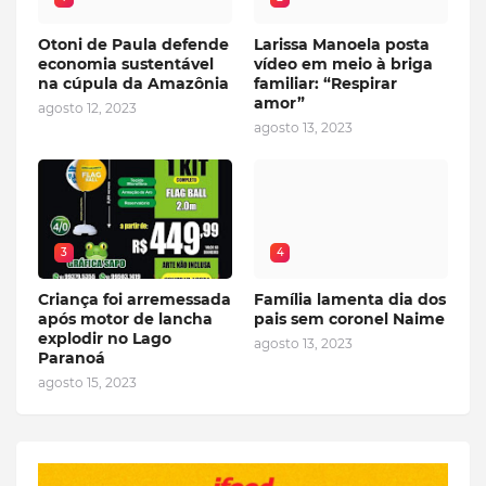
Otoni de Paula defende
Larissa Manoela posta
economia sustentável
vídeo em meio à briga
na cúpula da Amazônia
familiar: “Respirar
amor”
agosto 12, 2023
agosto 13, 2023
3
4
Criança foi arremessada
Família lamenta dia dos
após motor de lancha
pais sem coronel Naime
explodir no Lago
agosto 13, 2023
Paranoá
agosto 15, 2023