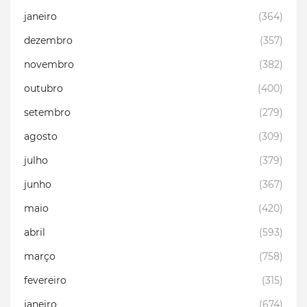
janeiro
(364)
dezembro
(357)
novembro
(382)
outubro
(400)
setembro
(279)
agosto
(309)
julho
(379)
junho
(367)
maio
(420)
abril
(593)
março
(758)
fevereiro
(315)
janeiro
(674)