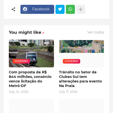
Facebook
You might like
Ver todos
GOVERNO
GOVERNO
Com proposta de R$
Trânsito no Setor de
844 milhões, consórcio
Clubes Sul tem
vence licitação do
alterações para evento
Metrô-DF
Na Praia
July 24, 2026
July 17, 2026