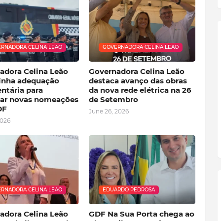
RNADORA CELINA LEAO
GOVERNADORA CELINA LEAO
adora Celina Leão
Governadora Celina Leão
nha adequação
destaca avanço das obras
ntária para
da nova rede elétrica na 26
izar novas nomeações
de Setembro
DF
June 26, 2026
2026
RNADORA CELINA LEAO
EDUARDO PEDROSA
adora Celina Leão
GDF Na Sua Porta chega ao