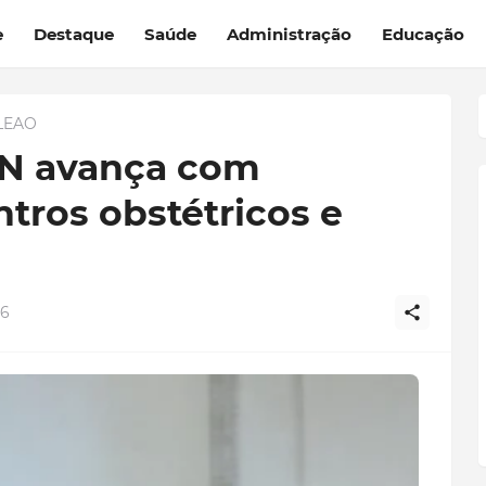
e
Destaque
Saúde
Administração
Educação
LEAO
N avança com
tros obstétricos e
26