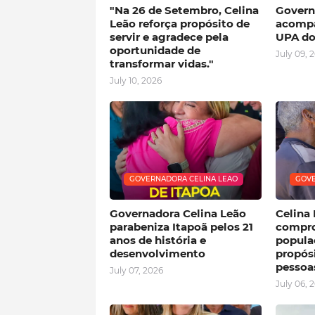
"Na 26 de Setembro, Celina
Govern
Leão reforça propósito de
acompa
servir e agradece pela
UPA do
oportunidade de
July 09, 
transformar vidas."
July 10, 2026
GOVERNADORA CELINA LEAO
GOVE
Governadora Celina Leão
Celina 
parabeniza Itapoã pelos 21
compro
anos de história e
popula
desenvolvimento
propósi
pessoa
July 07, 2026
July 06, 