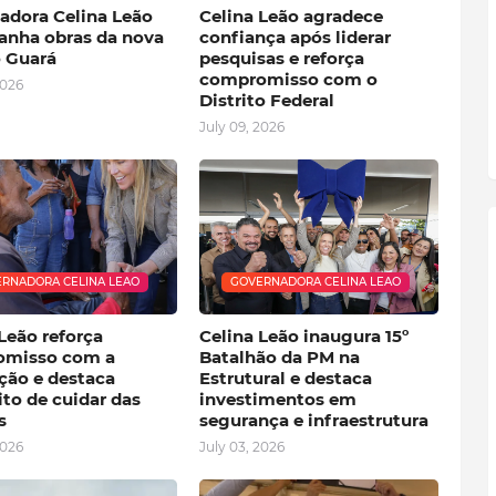
adora Celina Leão
Celina Leão agradece
nha obras da nova
confiança após liderar
 Guará
pesquisas e reforça
compromisso com o
2026
Distrito Federal
July 09, 2026
RNADORA CELINA LEAO
GOVERNADORA CELINA LEAO
Leão reforça
Celina Leão inaugura 15º
misso com a
Batalhão da PM na
ção e destaca
Estrutural e destaca
to de cuidar das
investimentos em
s
segurança e infraestrutura
2026
July 03, 2026