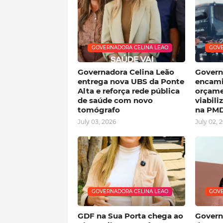
GOVERNADORA CELINA LEAO
GOVE
Governadora Celina Leão
Govern
entrega nova UBS da Ponte
encami
Alta e reforça rede pública
orçame
de saúde com novo
viabil
tomógrafo
na PM
July 03, 2026
July 02, 
GOVERNADORA CELINA LEAO
GOVE
GDF na Sua Porta chega ao
Govern