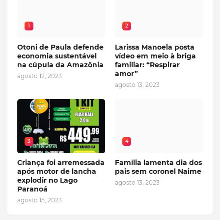
1
2
Otoni de Paula defende
Larissa Manoela posta
economia sustentável
vídeo em meio à briga
na cúpula da Amazônia
familiar: “Respirar
amor”
agosto 12, 2023
agosto 13, 2023
3
4
Criança foi arremessada
Família lamenta dia dos
após motor de lancha
pais sem coronel Naime
explodir no Lago
agosto 13, 2023
Paranoá
agosto 15, 2023