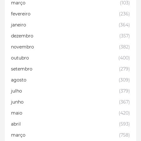
março
(103)
fevereiro
(236)
janeiro
(364)
dezembro
(357)
novembro
(382)
outubro
(400)
setembro
(279)
agosto
(309)
julho
(379)
junho
(367)
maio
(420)
abril
(593)
março
(758)