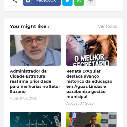
Facebook
You might like
Ver todos
Administrador da
Renata D'Aguiar
Cidade Estrutural
destaca avanço
reafirma prioridade
histórico da educação
para melhorias no Setor
em Águas Lindas e
Suzano
parabeniza gestão
municipal
August 07, 2026
August 07, 2026