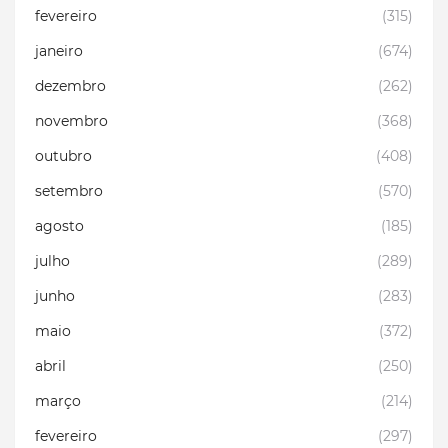
fevereiro
(315)
janeiro
(674)
dezembro
(262)
novembro
(368)
outubro
(408)
setembro
(570)
agosto
(185)
julho
(289)
junho
(283)
maio
(372)
abril
(250)
março
(214)
fevereiro
(297)