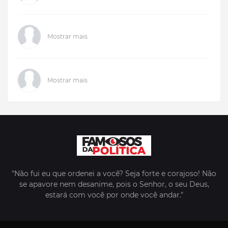
Mostrar mais
Mostrar mais
"Não fui eu que ordenei a você? Seja forte e corajoso! Não
se apavore nem desanime, pois o Senhor, o seu Deus,
estará com você por onde você andar."