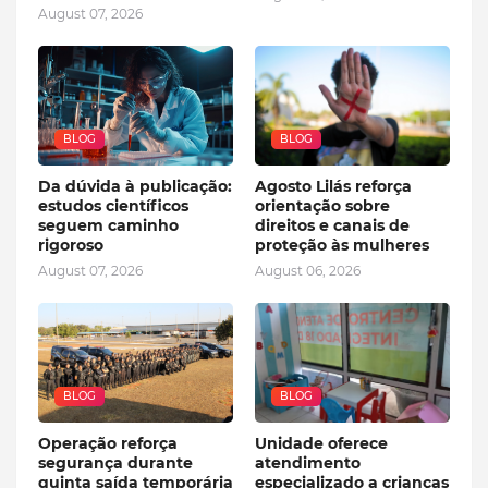
August 07, 2026
BLOG
BLOG
Da dúvida à publicação:
Agosto Lilás reforça
estudos científicos
orientação sobre
seguem caminho
direitos e canais de
rigoroso
proteção às mulheres
August 07, 2026
August 06, 2026
BLOG
BLOG
Operação reforça
Unidade oferece
segurança durante
atendimento
quinta saída temporária
especializado a crianças