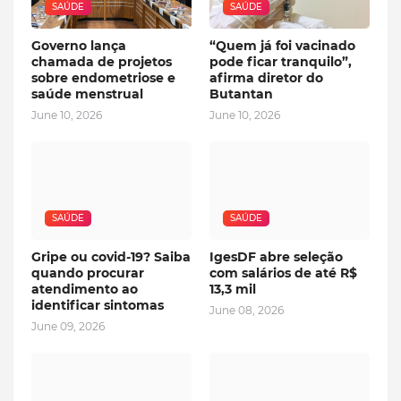
SAÚDE
SAÚDE
Governo lança
“Quem já foi vacinado
chamada de projetos
pode ficar tranquilo”,
sobre endometriose e
afirma diretor do
saúde menstrual
Butantan
June 10, 2026
June 10, 2026
SAÚDE
SAÚDE
Gripe ou covid-19? Saiba
IgesDF abre seleção
quando procurar
com salários de até R$
atendimento ao
13,3 mil
identificar sintomas
June 08, 2026
June 09, 2026