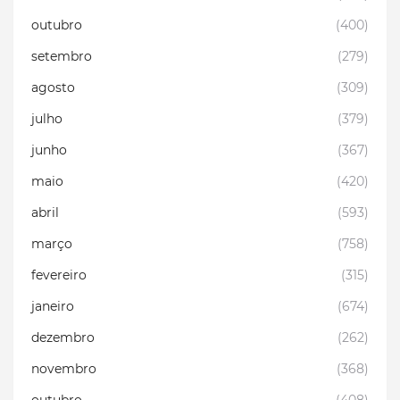
outubro
(400)
setembro
(279)
agosto
(309)
julho
(379)
junho
(367)
maio
(420)
abril
(593)
março
(758)
fevereiro
(315)
janeiro
(674)
dezembro
(262)
novembro
(368)