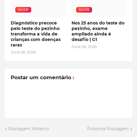
SAÚDE
SAÚDE
Diagnóstico precoce
Nos 25 anos do teste do
pelo teste do pezinho
pezinho, exame
transforma a vida de
ampliado ainda é
crianças com doenças
desafio | G1
raras
June 06, 2026
June 06, 2026
Postar um comentário
Postagem Anterior
Próxima Postagem