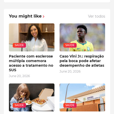
You might like
Ver todos
SAÚDE
SAÚDE
Paciente com esclerose
Caso Vini Jr.: respiração
múltipla comemora
pela boca pode afetar
acesso a tratamento no
desempenho de atletas
SUS
June 20, 2026
June 20, 2026
SAÚDE
SAÚDE