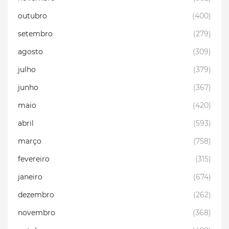
outubro
(400)
setembro
(279)
agosto
(309)
julho
(379)
junho
(367)
maio
(420)
abril
(593)
março
(758)
fevereiro
(315)
janeiro
(674)
dezembro
(262)
novembro
(368)