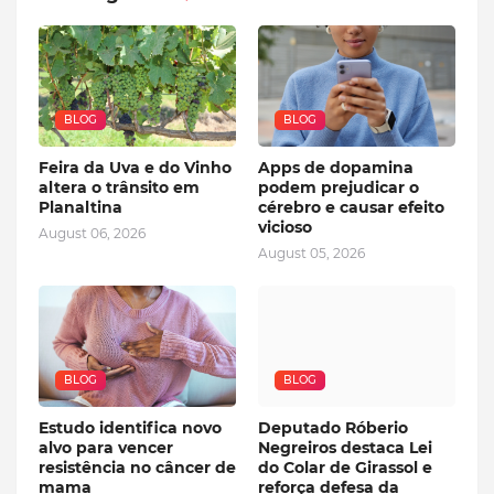
BLOG
BLOG
Feira da Uva e do Vinho
Apps de dopamina
altera o trânsito em
podem prejudicar o
Planaltina
cérebro e causar efeito
vicioso
August 06, 2026
August 05, 2026
BLOG
BLOG
Estudo identifica novo
Deputado Róberio
alvo para vencer
Negreiros destaca Lei
resistência no câncer de
do Colar de Girassol e
mama
reforça defesa da