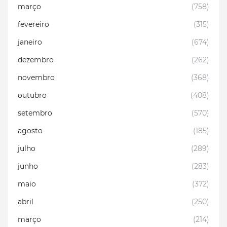
março
(758)
fevereiro
(315)
janeiro
(674)
dezembro
(262)
novembro
(368)
outubro
(408)
setembro
(570)
agosto
(185)
julho
(289)
junho
(283)
maio
(372)
abril
(250)
março
(214)