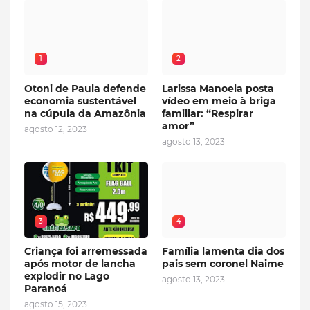
1
2
Otoni de Paula defende
Larissa Manoela posta
economia sustentável
vídeo em meio à briga
na cúpula da Amazônia
familiar: “Respirar
amor”
agosto 12, 2023
agosto 13, 2023
3
4
Criança foi arremessada
Família lamenta dia dos
após motor de lancha
pais sem coronel Naime
explodir no Lago
agosto 13, 2023
Paranoá
agosto 15, 2023