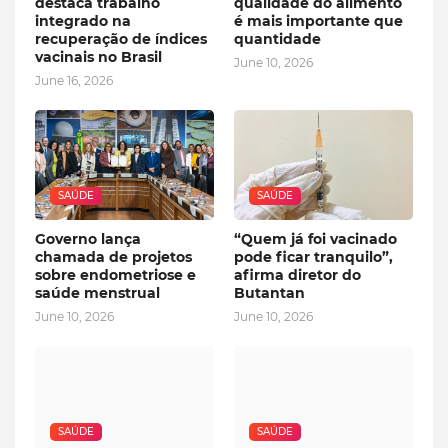
destaca trabalho
qualidade do alimento
integrado na
é mais importante que
recuperação de índices
quantidade
vacinais no Brasil
June 10, 2026
June 16, 2026
SAÚDE
SAÚDE
Governo lança
“Quem já foi vacinado
chamada de projetos
pode ficar tranquilo”,
sobre endometriose e
afirma diretor do
saúde menstrual
Butantan
June 10, 2026
June 10, 2026
SAÚDE
SAÚDE