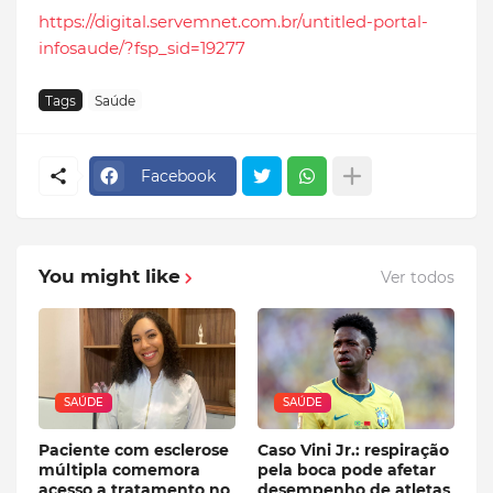
https://digital.servemnet.com.br/untitled-portal-
infosaude/?fsp_sid=19277
Tags
Saúde
Facebook
You might like
Ver todos
SAÚDE
SAÚDE
Paciente com esclerose
Caso Vini Jr.: respiração
múltipla comemora
pela boca pode afetar
acesso a tratamento no
desempenho de atletas