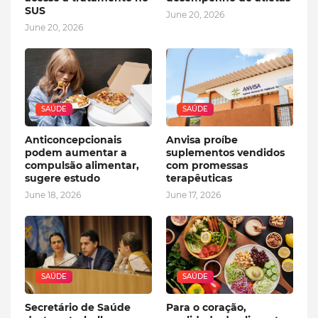
SUS
June 20, 2026
June 20, 2026
SAÚDE
SAÚDE
Anticoncepcionais
Anvisa proíbe
podem aumentar a
suplementos vendidos
compulsão alimentar,
com promessas
sugere estudo
terapêuticas
June 18, 2026
June 17, 2026
SAÚDE
SAÚDE
Secretário de Saúde
Para o coração,