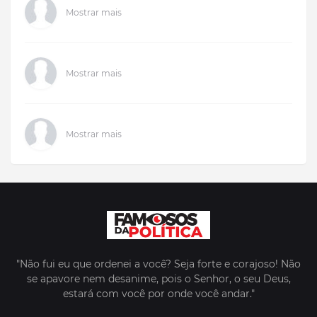
Mostrar mais
Mostrar mais
Mostrar mais
"Não fui eu que ordenei a você? Seja forte e corajoso! Não
se apavore nem desanime, pois o Senhor, o seu Deus,
estará com você por onde você andar."