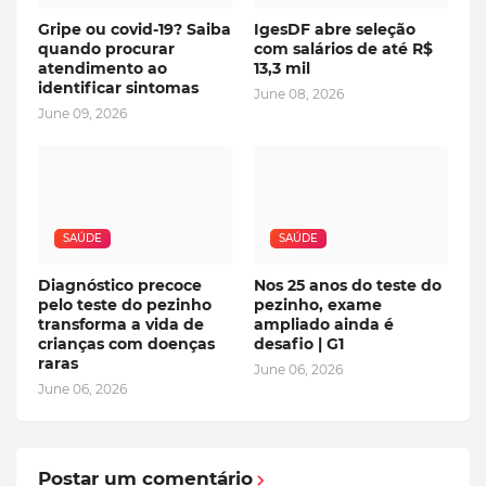
Gripe ou covid-19? Saiba
IgesDF abre seleção
quando procurar
com salários de até R$
atendimento ao
13,3 mil
identificar sintomas
June 08, 2026
June 09, 2026
SAÚDE
SAÚDE
Diagnóstico precoce
Nos 25 anos do teste do
pelo teste do pezinho
pezinho, exame
transforma a vida de
ampliado ainda é
crianças com doenças
desafio | G1
raras
June 06, 2026
June 06, 2026
Postar um comentário