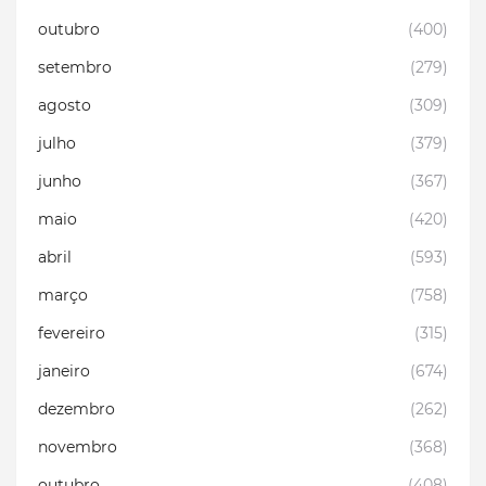
outubro
(400)
setembro
(279)
agosto
(309)
julho
(379)
junho
(367)
maio
(420)
abril
(593)
março
(758)
fevereiro
(315)
janeiro
(674)
dezembro
(262)
novembro
(368)
outubro
(408)