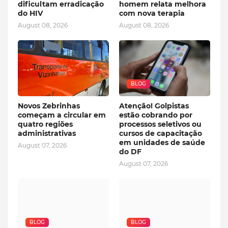
dificultam erradicação
homem relata melhora
do HIV
com nova terapia
August 08, 2026
August 08, 2026
BLOG
Novos Zebrinhas
Atenção! Golpistas
começam a circular em
estão cobrando por
quatro regiões
processos seletivos ou
administrativas
cursos de capacitação
em unidades de saúde
August 07, 2026
do DF
August 07, 2026
BLOG
BLOG