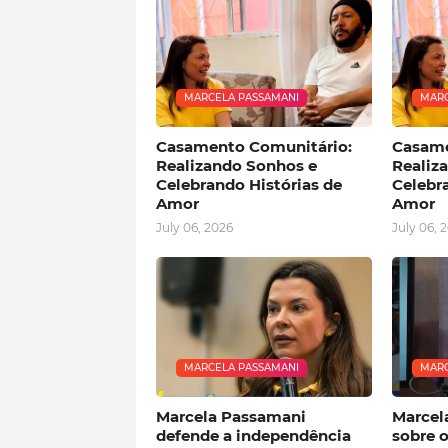
MARCELA PASSAMANI
MARC
Casamento Comunitário:
Casame
Realizando Sonhos e
Realiz
Celebrando Histórias de
Celebr
Amor
Amor
July 06, 2026
July 06, 
MARCELA PASSAMANI
MARC
Marcela Passamani
Marcel
defende a independência
sobre 