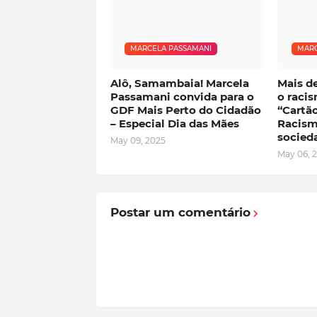
MARCELA PASSAMANI
MARC
Alô, Samambaia! Marcela
Mais de
Passamani convida para o
o raci
GDF Mais Perto do Cidadão
“Cartã
– Especial Dia das Mães
Racism
socied
May 09, 2025
May 06, 
Postar um comentário