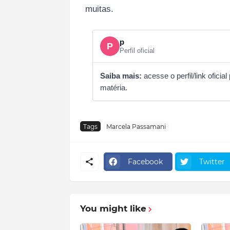
muitas.
p
P
Perfil oficial
Saiba mais:
acesse o perfil/link ofic
matéria.
Tags
Marcela Passamani
Facebook
Twitter
You might like