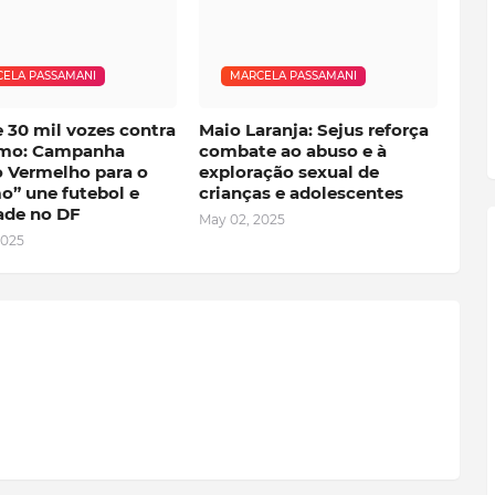
ELA PASSAMANI
MARCELA PASSAMANI
 30 mil vozes contra
Maio Laranja: Sejus reforça
smo: Campanha
combate ao abuso e à
o Vermelho para o
exploração sexual de
o” une futebol e
crianças e adolescentes
ade no DF
May 02, 2025
2025