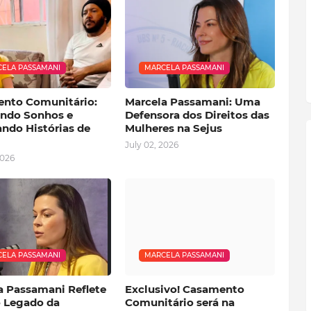
ELA PASSAMANI
MARCELA PASSAMANI
nto Comunitário:
Marcela Passamani: Uma
ando Sonhos e
Defensora dos Direitos das
ando Histórias de
Mulheres na Sejus
July 02, 2026
2026
ELA PASSAMANI
MARCELA PASSAMANI
a Passamani Reflete
Exclusivo! Casamento
o Legado da
Comunitário será na