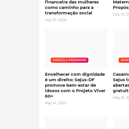
financeira das mulheres
Matern
como caminho para a
Propós
transformação social
July 01, 
July 01, 2026
MARCELA PASSAMANI
MARC
Envelhecer com dignidade
Casame
é um direito: Sejus-DF
Sejus t
promove bem-estar de
aberta
idosos com o Projeto Viver
gratui
60+
May 13, 2
May 14, 2025