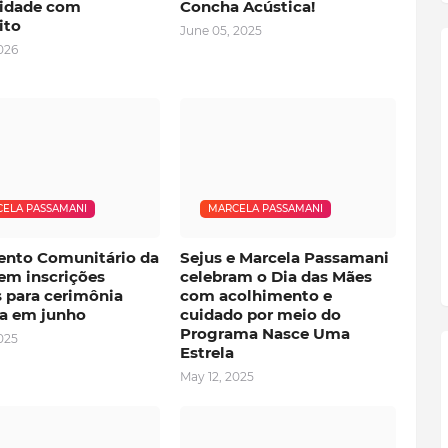
idade com
Concha Acústica!
ito
June 05, 2025
2026
ELA PASSAMANI
MARCELA PASSAMANI
nto Comunitário da
Sejus e Marcela Passamani
em inscrições
celebram o Dia das Mães
s para cerimônia
com acolhimento e
ta em junho
cuidado por meio do
Programa Nasce Uma
025
Estrela
May 12, 2025