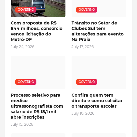
GOVERNO
GOVERNO
Com proposta de R$
Trânsito no Setor de
844 milhões, consórcio
Clubes Sul tem
vence licitação do
alterações para evento
Metrô-DF
Na Praia
July 24, 2026
July 17, 2026
GOVERNO
GOVERNO
Processo seletivo para
Confira quem tem
médico
direito e como solicitar
ultrassonografista com
o transporte escolar
salário de R$ 18,1 mil
July 10, 2026
abre inscrições
July 15, 2026