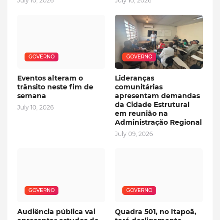
July 10, 2026
July 10, 2026
GOVERNO
GOVERNO
Eventos alteram o
Lideranças
trânsito neste fim de
comunitárias
semana
apresentam demandas
da Cidade Estrutural
July 10, 2026
em reunião na
Administração Regional
July 09, 2026
GOVERNO
GOVERNO
Audiência pública vai
Quadra 501, no Itapoã,