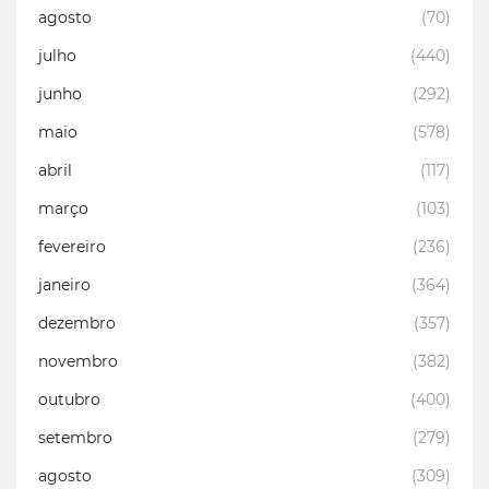
agosto
(70)
julho
(440)
junho
(292)
maio
(578)
abril
(117)
março
(103)
fevereiro
(236)
janeiro
(364)
dezembro
(357)
novembro
(382)
outubro
(400)
setembro
(279)
agosto
(309)