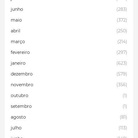
junho
(283)
maio
(372)
abril
(250)
março
(214)
fevereiro
(297)
janeiro
(623)
dezembro
(579)
novembro
(356)
outubro
(1)
setembro
(1)
agosto
(81)
julho
(113)