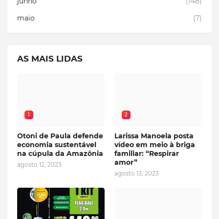
junho
(148)
maio
(7)
AS MAIS LIDAS
1
2
Otoni de Paula defende
Larissa Manoela posta
economia sustentável
vídeo em meio à briga
na cúpula da Amazônia
familiar: “Respirar
amor”
agosto 12, 2023
agosto 13, 2023